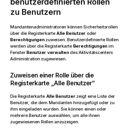
benutzerdefinierten Rollen
n
zu Benutzern
s
h
i
Mandantenadministratoren können Sicherheitsrollen
n
über die Registerkarte
Alle Benutzer
oder
w
Berechtigungen
zuweisen. Benutzerdefinierte Rollen
e
werden über die Registerkarte
Berechtigungen
im
i
Fenster
Benutzer verwalten
des Aktivitätscenters
s
Administration
zugewiesen.
Zuweisen einer Rolle über die
Registerkarte „Alle Benutzer“
Die Registerkarte
Alle Benutzer
zeigt eine Liste der
Benutzer, die dem Mandanten hinzugefügt oder zu
ihm eingeladen wurden. Sie können einen oder
mehrere Benutzer auswählen, um alle ihnen
zugewiesenen Rollen anzuzeigen.