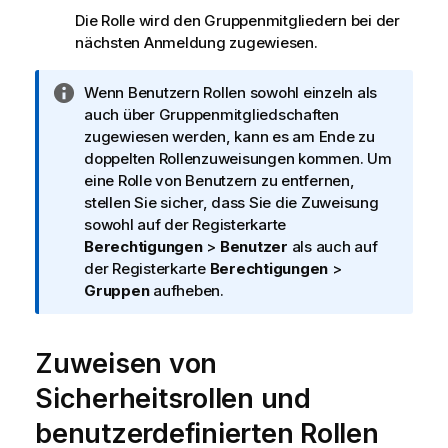
Die Rolle wird den Gruppenmitgliedern bei der
nächsten Anmeldung zugewiesen.
I
Wenn Benutzern Rollen sowohl einzeln als
n
auch über Gruppenmitgliedschaften
f
zugewiesen werden, kann es am Ende zu
o
doppelten Rollenzuweisungen kommen. Um
r
eine Rolle von Benutzern zu entfernen,
m
stellen Sie sicher, dass Sie die Zuweisung
a
sowohl auf der Registerkarte
t
Berechtigungen
>
Benutzer
als auch auf
i
der Registerkarte
Berechtigungen
>
o
Gruppen
aufheben.
n
s
Zuweisen von
h
i
Sicherheitsrollen und
n
w
benutzerdefinierten Rollen
e