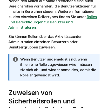
Neben den Rollen auf Mandantenebene sind auch
i
Bereichsrollen vorhanden, die Benutzeraktionen für
s
Inhalte in Bereichen steuern. Weitere Informationen
zu den einzelnen Rollentypen finden Sie unter
Rollen
und Berechtigungen für Benutzer und
Administratoren
.
Sie können Rollen über das Aktivitätscenter
Administration
einzelnen Benutzern oder
Benutzergruppen zuweisen.
I
Wenn Benutzer angemeldet sind, wenn
n
ihnen eine Rolle zugewiesen wird, müssen
f
sie sich ab- und wieder anmelden, damit die
o
Rolle angewendet wird.
r
m
Zuweisen von
a
t
Sicherheitsrollen und
i
o