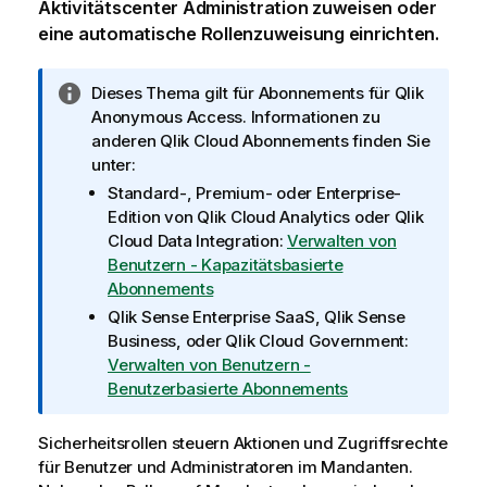
Aktivitätscenter
Administration
zuweisen oder
eine automatische Rollenzuweisung einrichten.
I
Dieses Thema gilt für Abonnements für
Qlik
n
Anonymous Access
. Informationen zu
f
anderen
Qlik Cloud
Abonnements finden Sie
o
unter:
r
Standard-, Premium- oder Enterprise-
m
Edition von
Qlik Cloud Analytics
oder
Qlik
a
Cloud Data Integration
:
Verwalten von
t
Benutzern - Kapazitätsbasierte
i
Abonnements
o
Qlik Sense Enterprise SaaS
,
Qlik Sense
n
Business
, oder
Qlik Cloud Government
:
s
Verwalten von Benutzern -
h
Benutzerbasierte Abonnements
i
n
Sicherheitsrollen steuern Aktionen und Zugriffsrechte
w
für Benutzer und Administratoren im Mandanten.
e