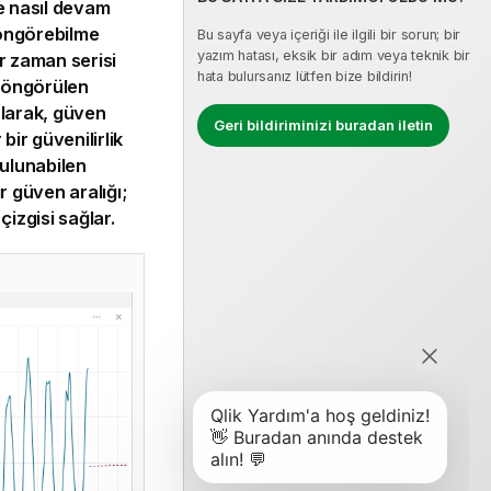
te nasıl devam
i öngörebilme
Bu sayfa veya içeriği ile ilgili bir sorun; bir
yazım hatası, eksik bir adım veya teknik bir
ir zaman serisi
hata bulursanız lütfen bize bildirin!
n öngörülen
olarak, güven
Geri bildiriminizi buradan iletin
 bir güvenilirlik
ulunabilen
ir güven aralığı;
izgisi sağlar.