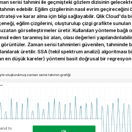
aman serisi tahmini ile geçmişteki gözlem dizisinin gelecek
tahmin edebilir. Eğilim çizgilerinin nasıl evrim geçireceğin
trateji ve karar alma için bilgi sağlayabilir. Qlik Cloud'da b
eneği, eğilim çizgilerini, oluşturulup çizgi grafikte sunula
e uzatan
görselleştirmeler
üretir. Kullanılan yönteme bağlı 
emsil eden taranmış bir alan, olası değerleri yapılandırılabilir
görüntüler. Zaman serisi tahminleri güvenilen, tahminde b
llanılarak üretilir. SSA (tekil spektrum analizi) algoritması b
n en düşük kareler) yöntemi basit doğrusal bir regresyon ç
le oluşturulmuş zaman serisi tahmin grafiği
 and to
Ok