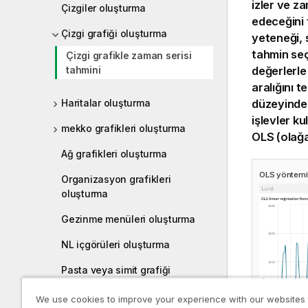
izler ve z
Çizgiler oluşturma
edeceğini 
Çizgi grafiği oluşturma
yeteneği, s
tahmin seç
Çizgi grafikle zaman serisi
tahmini
değerlerl
aralığını t
Haritalar oluşturma
düzeyinde 
işlevler ku
mekko grafikleri oluşturma
OLS (olağa
Ağ grafikleri oluşturma
OLS yöntemiy
Organizasyon grafikleri
oluşturma
Gezinme menüleri oluşturma
NL içgörüleri oluşturma
Pasta veya simit grafiği
oluşturma
We use cookies to improve your experience with our websites