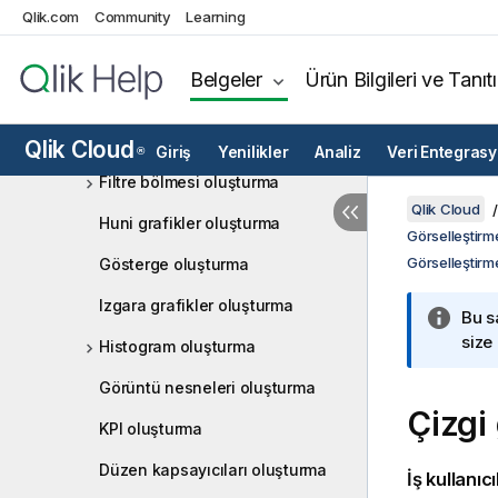
Qlik.com
Community
Düğme oluşturma
Learning
Birleşik grafikler oluşturma
Belgeler
Ürün Bilgileri ve Tanıt
Tarih aralığı seçiciler oluşturma
Dağılım çizimi oluşturma
Qlik Cloud
Giriş
Yenilikler
Analiz
Veri Entegras
®
Filtre bölmesi oluşturma
Qlik Cloud
Huni grafikler oluşturma
Görselleştirme
Görselleştirm
Gösterge oluşturma
Izgara grafikler oluşturma
Bu s
size
Histogram oluşturma
Görüntü nesneleri oluşturma
Çizgi
KPI oluşturma
Düzen kapsayıcıları oluşturma
İş kullanıc