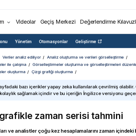
ım
Videolar
Geçiş Merkezi
Değerlendirme Kılavuzl
yonu
Yönetim
Otomasyonlar
Geliştirme
Veriler analiz ediliyor
Analiz oluşturma ve verileri görselleştirme
ler ile çalışma
Görselleştirmeler oluşturma ve görselleştirmeleri düzen
eler oluşturma
Çizgi grafiği oluşturma
ayfadaki bazı içerikler yapay zeka kullanılarak çevrilmiş olabilir.
 kolaylık sağlamak içindir ve bu içeriğin İngilizce versiyonu geçerl
 grafikle zaman serisi tahmini
ıları ve analistler çoğu kez
hesaplamalarını
zaman içindeki b