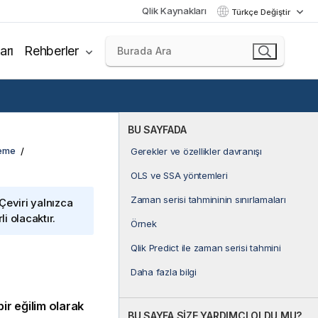
Qlik Kaynakları
Türkçe Değiştir
arı
Rehberler
BU SAYFADA
leme
Gerekler ve özellikler davranışı
OLS ve SSA yöntemleri
Zaman serisi tahmininin sınırlamaları
 Çeviri yalnızca
i olacaktır.
Örnek
Qlik Predict ile zaman serisi tahmini
Daha fazla bilgi
ir eğilim olarak
BU SAYFA SİZE YARDIMCI OLDU MU?