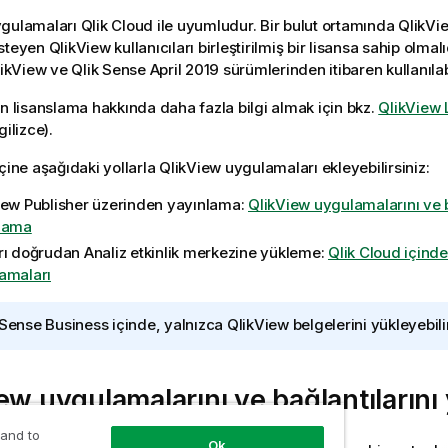
gulamaları
Qlik Cloud
ile uyumludur. Bir bulut ortamında
QlikVi
isteyen
QlikView
kullanıcıları birleştirilmiş bir lisansa sahip olmalıd
ikView
ve
Qlik Sense
April 2019
sürümlerinden itibaren kullanılabi
in lisanslama hakkında daha fazla bilgi almak için bkz.
QlikView 
gilizce)
.
çine aşağıdaki yollarla
QlikView
uygulamaları ekleyebilirsiniz:
iew Publisher
üzerinden yayınlama:
QlikView uygulamalarını ve b
lama
rı doğrudan
Analiz
etkinlik merkezine
yükleme:
Qlik Cloud içind
amaları
 Sense Business
içinde, yalnızca
QlikView
belgelerini yükleyebilir
iew
uygulamalarını ve bağlantılarını
 and to
Ok