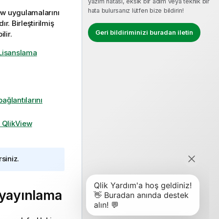
yazım hatası, eksik bir adım veya teknik bir
hata bulursanız lütfen bize bildirin!
ew
uygulamalarını
ır. Birleştirilmiş
Geri bildiriminizi buradan iletin
lir.
Lisanslama
ağlantılarını
e QlikView
siniz.
 yayınlama