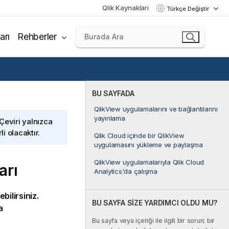
Qlik Kaynakları
Türkçe Değiştir
arı
Rehberler
BU SAYFADA
QlikView uygulamalarını ve bağlantılarını
yayınlama
 Çeviri yalnızca
i olacaktır.
Qlik Cloud içinde bir QlikView
uygulamasını yükleme ve paylaşma
QlikView uygulamalarıyla Qlik Cloud
arı
Analytics'da çalışma
bilirsiniz.
BU SAYFA SİZE YARDIMCI OLDU MU?
a
Bu sayfa veya içeriği ile ilgili bir sorun; bir