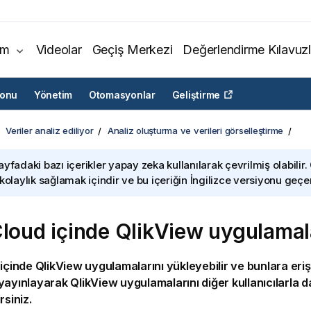
ım
Videolar
Geçiş Merkezi
Değerlendirme Kılavuzl
yonu
Yönetim
Otomasyonlar
Geliştirme
Veriler analiz ediliyor
Analiz oluşturma ve verileri görselleştirme
ayfadaki bazı içerikler yapay zeka kullanılarak çevrilmiş olabilir.
 kolaylık sağlamak içindir ve bu içeriğin İngilizce versiyonu geçerl
Cloud
içinde
QlikView
uygulamal
içinde
QlikView
uygulamalarını yükleyebilir ve bunlara erişe
 yayınlayarak
QlikView
uygulamalarını diğer kullanıcılarla d
rsiniz.