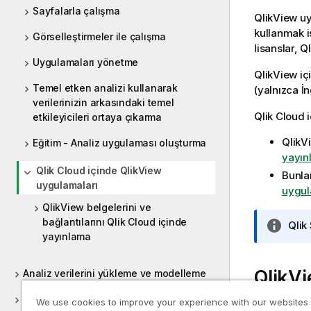
Sayfalarla çalışma
QlikView
uy
kullanmak 
Görselleştirmeler ile çalışma
lisanslar,
Ql
Uygulamaları yönetme
QlikView
iç
Temel etken analizi kullanarak
(yalnızca İn
verilerinizin arkasındaki temel
Qlik Cloud
i
etkileyicileri ortaya çıkarma
QlikV
Eğitim - Analiz uygulaması oluşturma
yayın
Qlik Cloud içinde QlikView
Bunla
uygulamaları
uygul
QlikView belgelerini ve
bağlantılarını Qlik Cloud içinde
B
Qlik
yayınlama
i
l
g
QlikV
Analiz verilerini yükleme ve modelleme
i
Analiz için veri ve köken sağlama
n
We use cookies to improve your experience with our websites