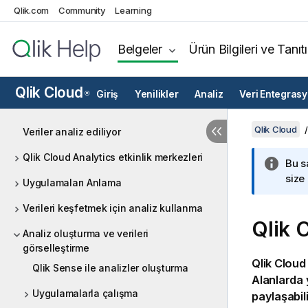
Qlik.com
Community
Learning
Belgeler
Ürün Bilgileri ve Tanıt
Qlik Cloud
Giriş
Yenilikler
Analiz
Veri Entegras
®
Qlik Cloud
Veriler analiz ediliyor
Qlik Cloud Analytics etkinlik merkezleri
Bu s
size
Uygulamaları Anlama
Verileri keşfetmek için analiz kullanma
Qlik 
Analiz oluşturma ve verileri
görselleştirme
Qlik Cloud
Qlik Sense ile analizler oluşturma
Alanlarda
Uygulamalarla çalışma
paylaşabili