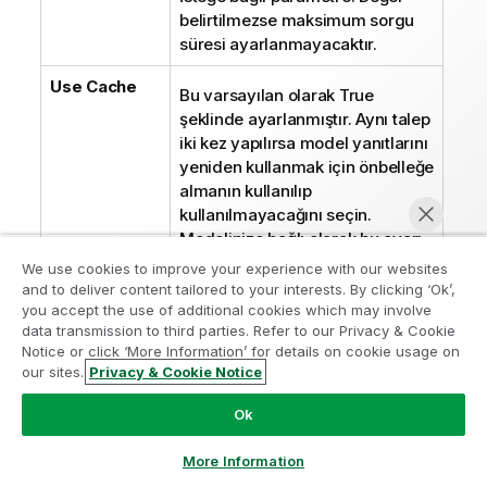
belirtilmezse maksimum sorgu
süresi ayarlanmayacaktır.
Use Cache
Bu varsayılan olarak True
şeklinde ayarlanmıştır. Aynı talep
iki kez yapılırsa model yanıtlarını
yeniden kullanmak için önbelleğe
almanın kullanılıp
kullanılmayacağını seçin.
Modelinize bağlı olarak bu ayarı
kapatmak isteyebilirsiniz.
We use cookies to improve your experience with our websites
and to deliver content tailored to your interests. By clicking ‘Ok’,
Wait For
you accept the use of additional cookies which may involve
Bu varsayılan olarak False
Model
data transmission to third parties. Refer to our Privacy & Cookie
şeklinde ayarlanmıştır. Bu ayar
Notice or click ‘More Information’ for details on cookie usage on
açıksa talepte bulunmadan önce
our sites.
Privacy & Cookie Notice
Şimdi sohbet et
modelin hazır olmasını
bekleyerek API'ye gönderilen
Ok
talep sayısını düşürebilirsiniz.
More Information
Association
Benzersiz bir tanımlayıcı içeren