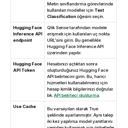
Metin sınıflandırma görevlerinde
kullanılan modeller için
Text
Classification
öğesini seçin.
Hugging Face
Qlik Sense
tarafından modele
Inference API
erişmek için kullanılan uç nokta
endpoint
URL'sini girin. Bu genellikle
Hugging Face
Inference API
üzerinden yapılır.
Hugging Face
Hesabınızı açtıktan sonra
API Token
oluşturduğunuz
Hugging Face
API belirtecini girin. Bu, harici
hizmetleri kullanabilmeniz için
hesap kimlik bilgilerinizi doğrular.
bk.
API belirteci oluşturma
.
Use Cache
Bu varsayılan olarak True
şeklinde ayarlanmıştır. Aynı talep
iki kez yapılırsa model yanıtlarını
yeniden kullanmak için önbelleğe