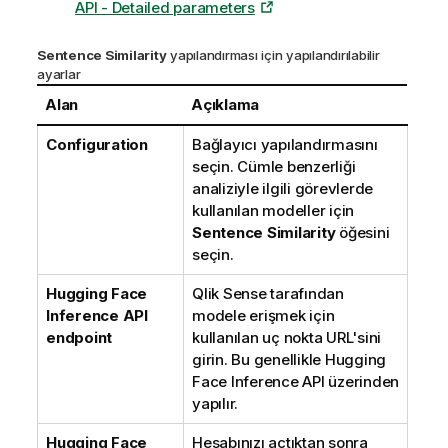
API - Detailed parameters
Sentence Similarity
yapılandırması için yapılandırılabilir
ayarlar
Alan
Açıklama
Configuration
Bağlayıcı yapılandırmasını
seçin. Cümle benzerliği
analiziyle ilgili görevlerde
kullanılan modeller için
Sentence Similarity
öğesini
seçin.
Hugging Face
Qlik Sense
tarafından
Inference API
modele erişmek için
endpoint
kullanılan uç nokta URL'sini
girin. Bu genellikle
Hugging
Face
Inference API
üzerinden
yapılır.
Hugging Face
Hesabınızı açtıktan sonra