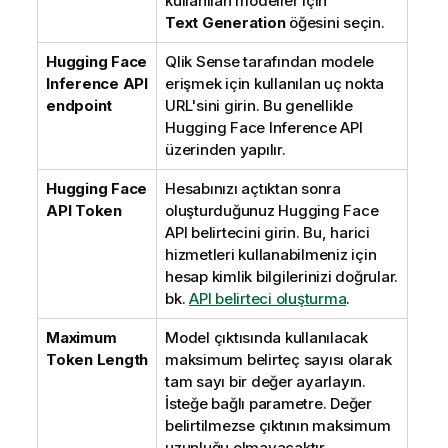
kullanılan modeller için
Text Generation
öğesini seçin.
Hugging Face
Qlik Sense
tarafından modele
Inference API
erişmek için kullanılan uç nokta
endpoint
URL'sini girin. Bu genellikle
Hugging Face
Inference API
üzerinden yapılır.
Hugging Face
Hesabınızı açtıktan sonra
API Token
oluşturduğunuz
Hugging Face
API belirtecini girin. Bu, harici
hizmetleri kullanabilmeniz için
hesap kimlik bilgilerinizi doğrular.
bk.
API belirteci oluşturma
.
Maximum
Model çıktısında kullanılacak
Token Length
maksimum belirteç sayısı olarak
tam sayı bir değer ayarlayın.
İsteğe bağlı parametre. Değer
belirtilmezse çıktının maksimum
uzunluğu olmayacaktır.