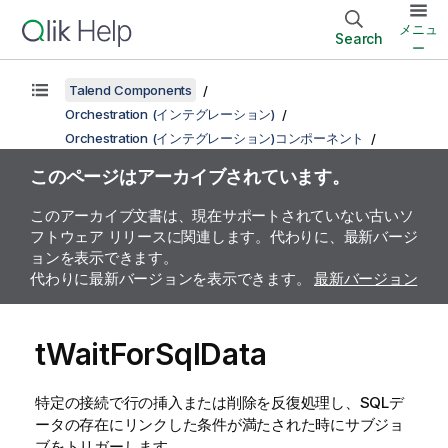
メニュ
Search
ー
Talend Components
Orchestration (インテグレーション)
Orchestration (インテグレーション)コンポーネント
このページはアーカイブされています。
このアーカイブ文書は、現在サポートされていない古いソ
フトウェア リリースに関連します。代わりに、最新バージ
ョンを表示できます。
代わりに最新バージョンを表示できます。
最新バージョン
tWaitForSqlData
特定の接続で行の挿入または削除を反復処理し、SQLデ
ータの存在にリンクした条件が満たされた時にサブジョ
ブをトリガーします。