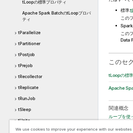
tLoopの標準プロパティ
標準:
Apache Spark BatchのtLoopプロパ
このフ
ティ
Spark
tParallelize
このフ
Data
tPartitioner
tPostjob
このセ
tPrejob
tLoopの
tRecollector
tReplicate
Apache S
tRunJob
関連概念
tSleep
ループを使
tUnite
We use cookies to improve your experience with our websites
tWaitForFile