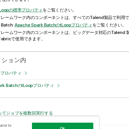
tLoopの標準プロパティ
をご覧ください。
レームワーク内のコンポーネントは、すべてのTalend製品で利用
 Batch:
Apache Spark BatchのtLoopプロパティ
をご覧ください。
レームワーク内のコンポーネントは、ビッグデータ対応のTalend 製
 Fabricで使用できます。
クション内
標準プロパティ
park BatchのtLoopプロパティ
ってジョブを複数回実行する
 and to
Ok