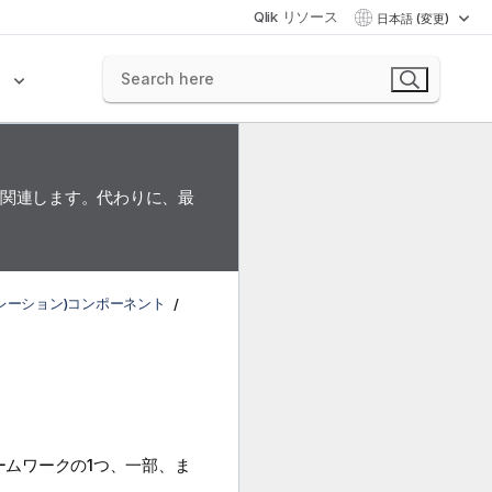
Qlik リソース
日本語 (変更)
ク
に関連します。代わりに、最
インテグレーション)コンポーネント
ムワークの1つ、一部、ま