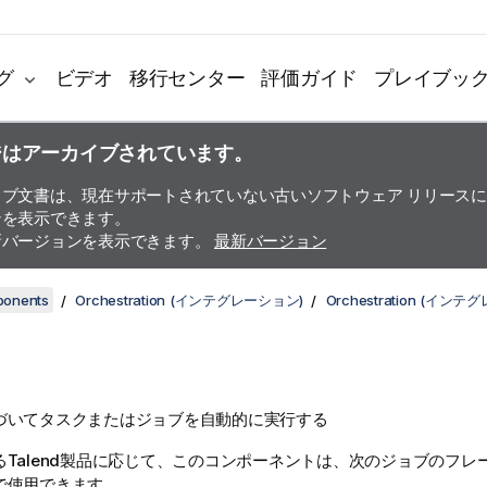
グ
ビデオ
移行センター
評価ガイド
プレイブッ
ジはアーカイブされています。
イブ文書は、現在サポートされていない古いソフトウェア リリース
ンを表示できます。
新バージョンを表示できます。
最新バージョン
ponents
Orchestration (インテグレーション)
Orchestration (
づいてタスクまたはジョブを自動的に実行する
る
Talend
製品に応じて、このコンポーネントは、次のジョブのフレー
で使用できます。