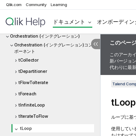
Openbravo ERP
Qlik.com
Community
Learning
Oracle
ドキュメント
オンボーディン
ORC
Orchestration (インテグレーション)
このペー
Orchestration (インテグレーション)コン
ポーネント
このアーカ
tCollector
新バージョ
代わりに最
tDepartitioner
tFlowToIterate
Talend Com
tForeach
tLoop
tInfiniteLoop
tIterateToFlow
ループに基
tLoop
使用してい
たはすべて