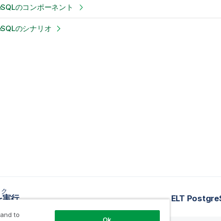
tgreSQLのコンポーネント
greSQLのシナリオ
ック
を実行
ELT Post
 and to
Ok