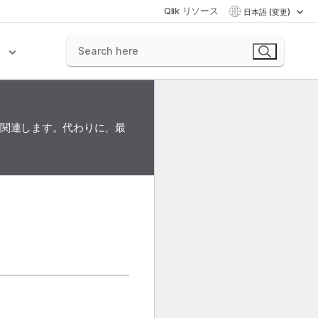
Qlik リソース
日本語 (変更)
ク
に関連します。代わりに、最