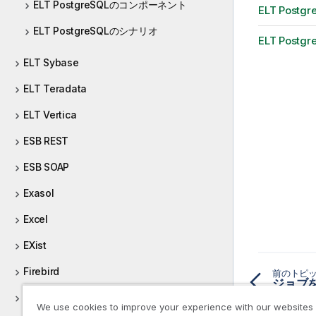
ELT PostgreSQLのコンポーネント
ELT Pos
ELT PostgreSQLのシナリオ
ELT Post
ELT Sybase
ELT Teradata
ELT Vertica
ESB REST
ESB SOAP
Exasol
Excel
EXist
Firebird
前のトピ
ジョブ
Flume
We use cookies to improve your experience with our websites