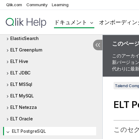
DotNET
Qlik.com
Community
Learning
Dropbox
ドキュメント
オンボーディン
Dynamic Schema
ElasticSearch
このペー
ELT Greenplum
このアーカ
ELT Hive
新バージョ
代わりに最
ELT JDBC
ELT MSSql
Talend Com
ELT MySQL
ELT P
ELT Netezza
ELT Oracle
このセ
ELT PostgreSQL