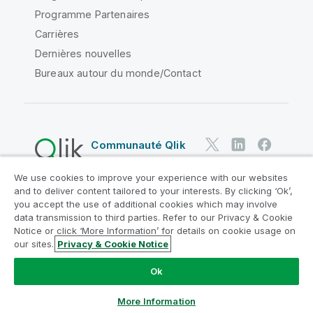
Programme Partenaires
Carrières
Dernières nouvelles
Bureaux autour du monde/Contact
Communauté Qlik
We use cookies to improve your experience with our websites
Contrats juridiques
and to deliver content tailored to your interests. By clicking ‘Ok’,
Conditions d'utilisation des produits
you accept the use of additional cookies which may involve
data transmission to third parties. Refer to our Privacy & Cookie
Legal Policies
Conditions légales
Notice or click ‘More Information’ for details on cookie usage on
Conditions d'utilisation
Marques
our sites.
Privacy & Cookie Notice
Do Not Share My Info
Ok
Copyright © 1993-2026 QlikTech International AB. Tous
droits réservés.
More Information