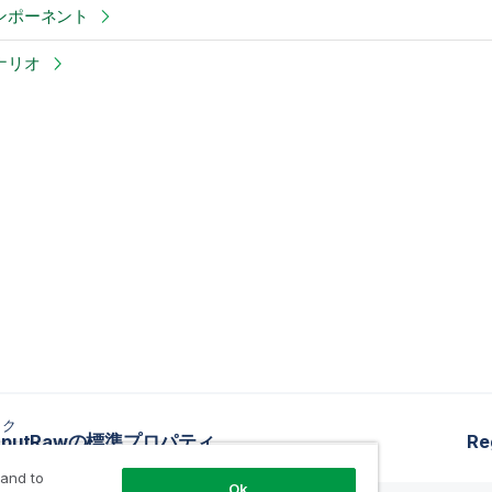
コンポーネント
シナリオ
ック
OutputRawの標準プロパティ
R
 and to
Ok