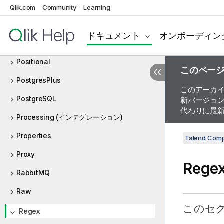
Parquet
Qlik.com
Community
Learning
Petals
ドキュメント
オンボーディン
POP
Positional
このペー
PostgresPlus
このアーカ
PostgreSQL
新バージョ
代わりに最
Processing (インテグレーション)
Properties
Talend Com
Proxy
Rege
RabbitMQ
Raw
このセ
Regex