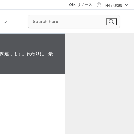
Qlik リソース
日本語 (変更)
ク
に関連します。代わりに、最