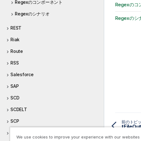
Regexのコンポーネント
Regexの
Regexのシナリオ
Regexの
REST
Riak
Route
RSS
Salesforce
SAP
SCD
SCDELT
SCP
前のトピ
tFile
ServiceNow
We use cookies to improve your experience with our websites