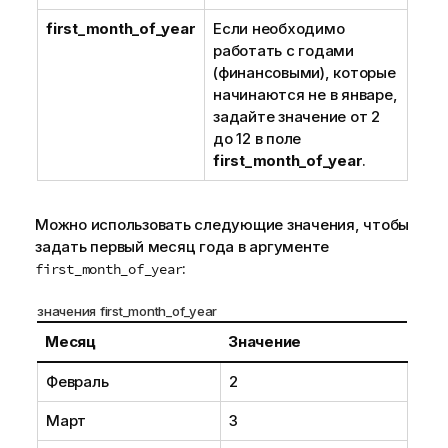
first_month_of_year
Если необходимо
работать с годами
(финансовыми), которые
начинаются не в январе,
задайте значение от 2
до 12 в поле
first_month_of_year
.
Можно использовать следующие значения, чтобы
задать первый месяц года в аргументе
:
first_month_of_year
значения first_month_of_year
Месяц
Значение
Февраль
2
Март
3