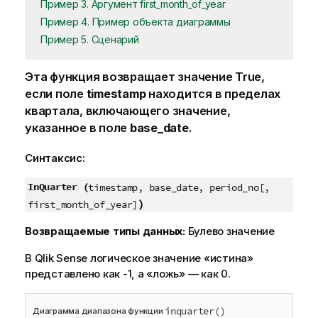
Пример 3. Аргумент first_month_of_year
Пример 4. Пример объекта диаграммы
Пример 5. Сценарий
Эта функция возвращает значение
True
,
если поле
timestamp
находится в пределах
квартала, включающего значение,
указанное в поле
base_date
.
Синтаксис:
InQuarter (
timestamp, base_date, period_no[,
)
first_month_of_year]
Возвращаемые типы данных:
Булево значение
В
Qlik Sense
логическое значение «истина»
представлено как -1, а «ложь» — как 0.
inquarter()
Диаграмма диапазона функции