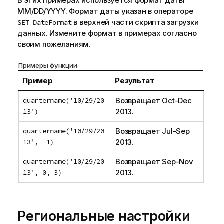
В этих примерах используется формат даты
MM/DD/YYYY. Формат даты указан в операторе
в верхней части скрипта загрузки
SET DateFormat
данных. Измените формат в примерах согласно
своим пожеланиям.
Примеры функции
Пример
Результат
quartername('10/29/20
Возвращает
Oct-Dec
13')
2013
.
quartername('10/29/20
Возвращает
Jul-Sep
13', -1)
2013
.
quartername('10/29/20
Возвращает
Sep-Nov
13', 0, 3)
2013
.
Региональные настройки