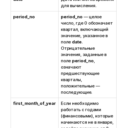
для вычисления.
period_no
period_no
— целое
число, где 0 обозначает
квартал, включающий
значение, указанное в
поле
date
.
Отрицательные
значения, заданные в
поле
period_no
,
означают
предшествующие
кварталы,
положительные —
последующие.
first_month_of_year
Если необходимо
работать с годами
(финансовыми), которые
начинаются не в январе,