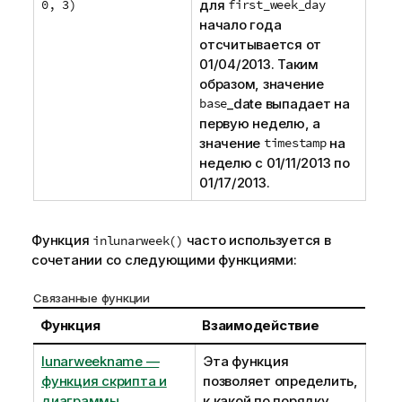
0, 3)
для
first_week_day
начало года
отсчитывается от
01/04/2013
. Таким
образом, значение
base
_date
выпадает на
первую неделю, а
значение
timestamp
на
неделю с
01/11/2013
по
01/17/2013
.
Функция
часто используется в
inlunarweek()
сочетании со следующими функциями:
Связанные функции
Функция
Взаимодействие
lunarweekname —
Эта функция
функция скриптa и
позволяет определить,
диаграммы
к какой по порядку