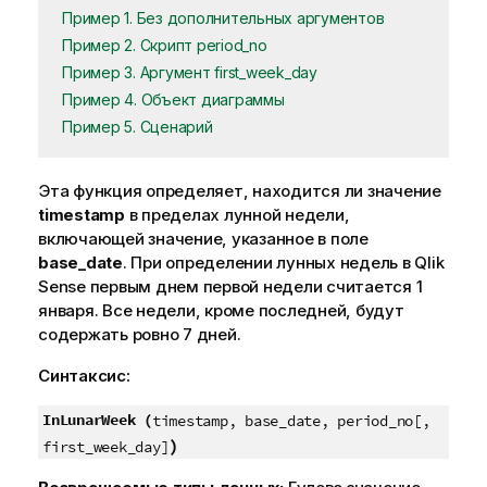
Пример 1. Без дополнительных аргументов
Пример 2. Скрипт period_no
Пример 3. Аргумент first_week_day
Пример 4. Объект диаграммы
Пример 5. Сценарий
Эта функция определяет, находится ли значение
timestamp
в пределах лунной недели,
включающей значение, указанное в поле
base_date
. При определении лунных недель в
Qlik
Sense
первым днем первой недели считается 1
января. Все недели, кроме последней, будут
содержать ровно 7 дней.
Синтаксис:
InLunarWeek (
timestamp, base_date, period_no[,
)
first_week_day]