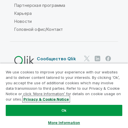
Партнерская программа
Карьера
Новости
Головной офис/Контакт
Сообщество Qlik
We use cookies to improve your experience with our websites
Юридические соглашения
and to deliver content tailored to your interests. By clicking ‘Ok’,
Условия использования продуктов
you accept the use of additional cookies which may involve
data transmission to third parties. Refer to our Privacy & Cookie
Legal Policies
Юридические положения
Notice or click ‘More Information’ for details on cookie usage on
Условия использования
Товарные знаки
our sites.
Privacy & Cookie Notice
Do Not Share My Info
Ok
© QlikTech International AB, 1993-2026. Все права
защищены.
More Information