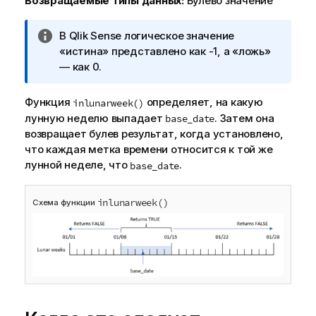
Возвращаемые типы данных:
Булево значение
П
В
Qlik Sense
логическое значение
р
«истина» представлено как -1, а «ложь»
и
— как 0.
м
е
Функция
определяет, на какую
inlunarweek()
ч
лунную неделю выпадает
. Затем она
base_date
а
возвращает булев результат, когда установлено,
н
что каждая метка времени относится к той же
и
лунной неделе, что
.
base_date
е
к
inlunarweek()
Схема функции
и
н
ф
о
р
м
а
ц