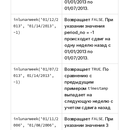
01/01/2013
по
01/07/2013
.
inlunarweek('01/12/2
Возвращает
FALSE
. При
013', '01/14/2013',
указании значения
-1)
period_no
= -1
происходит сдвиг на
одну неделю назад с
01/01/2013
по
01/07/2013
.
inlunarweek('01/07/2
Возвращает
TRUE
. По
013', 01/14/2013',
сравнению с
-1)
предыдущим
примером
timestamp
выпадает на
следующую неделю с
учетом сдвига назад
inlunarweek('01/11/2
Возвращает
FALSE
. При
006', '01/08/2006',
указании значения 3