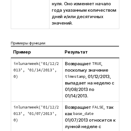
нуля. Оно изменяет начало
года указанным количеством
дней и/или десятичных
значений.
Примеры функции
Пример
Результат
inlunarweek('01/12/2
Возвращает
TRUE
,
013', '01/14/2013',
поскольку значение
0)
timestamp
,
01/12/2013
,
выпадает на неделю с
01/08/2013
по
01/14/2013
.
inlunarweek('01/12/2
Возвращает
FALSE
, так
013', '01/07/2013',
как
base_date
0)
01/07/2013
относится к
лунной неделе с