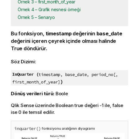
Örnek 3 – first_month_of_year
Örnek 4 – Grafik nesnesi örneği
Örnek 5 – Senaryo
Bu fonksiyon,
timestamp
değerinin
base_date
değerini içeren çeyrek içinde olması halinde
True
döndürür.
Söz Dizimi:
InQuarter (
timestamp, base_date, period_no[,
)
first_month_of_year]
Dönüş verileri türü:
Boole
Qlik Sense
üzerinde Boolean true değeri -1 ile, false
ise 0 ile temsil edilir.
inquarter()
fonksiyonu aralığının diyagramı