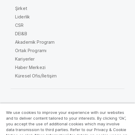
Şirket
Liderlik
CSR
DEI&B
Akademik Program
Ortak Programı
Kariyerler
Haber Merkezi
Küresel Ofis/İletişim
Qlik Topluluğu
We use cookies to improve your experience with our websites
and to deliver content tailored to your interests. By clicking ‘Ok’,
Yasal sözleşmeler
Ürün Koşulları
you accept the use of additional cookies which may involve
data transmission to third parties. Refer to our Privacy & Cookie
Legal Policies
Legal Policies