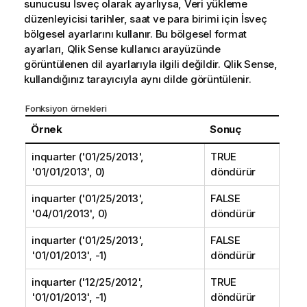
sunucusu İsveç olarak ayarlıysa, Veri yükleme
düzenleyicisi tarihler, saat ve para birimi için İsveç
bölgesel ayarlarını kullanır. Bu bölgesel format
ayarları,
Qlik Sense
kullanıcı arayüzünde
görüntülenen dil ayarlarıyla ilgili değildir.
Qlik Sense
,
kullandığınız tarayıcıyla aynı dilde görüntülenir.
Fonksiyon örnekleri
Örnek
Sonuç
inquarter ('01/25/2013',
TRUE
'01/01/2013', 0)
döndürür
inquarter ('01/25/2013',
FALSE
'04/01/2013', 0)
döndürür
inquarter ('01/25/2013',
FALSE
'01/01/2013', -1)
döndürür
inquarter ('12/25/2012',
TRUE
'01/01/2013', -1)
döndürür