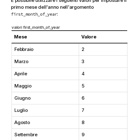
È possibile utilizzare i seguenti valori per impostare il
primo mese dell'anno nell'argomento
:
first_month_of_year
valori first_month_of_year
Mese
Valore
Febbraio
2
Marzo
3
Aprile
4
Maggio
5
Giugno
6
Luglio
7
Agosto
8
Settembre
9