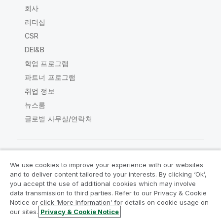
회사
리더십
CSR
DEI&B
학업 프로그램
파트너 프로그램
취업 정보
뉴스룸
글로벌 사무실/연락처
We use cookies to improve your experience with our websites
Qlik Community
and to deliver content tailored to your interests. By clicking ‘Ok’,
you accept the use of additional cookies which may involve
data transmission to third parties. Refer to our Privacy & Cookie
법적 계약
제품 약관
Legal Policies
Notice or click ‘More Information’ for details on cookie usage on
Legal Policies
사용 약관
상표
our sites.
Privacy & Cookie Notice