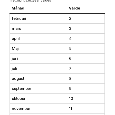
first_month_of_year values
Månad
Värde
februari
2
mars
3
april
4
Maj
5
juni
6
juli
7
augusti
8
september
9
oktober
10
november
11