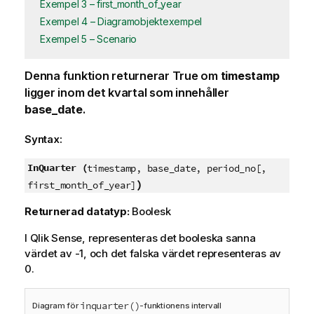
Exempel 3 – first_month_of_year
Exempel 4 – Diagramobjektexempel
Exempel 5 – Scenario
Denna funktion returnerar
True
om
timestamp
ligger inom det kvartal som innehåller
base_date
.
Syntax:
InQuarter (
timestamp, base_date, period_no[,
)
first_month_of_year]
Returnerad datatyp:
Boolesk
I
Qlik Sense
, representeras det booleska sanna
värdet av -1, och det falska värdet representeras av
0.
inquarter()
Diagram för
-funktionens intervall