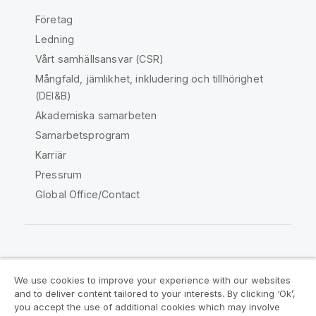
Företag
Ledning
Vårt samhällsansvar (CSR)
Mångfald, jämlikhet, inkludering och tillhörighet
(DEI&B)
Akademiska samarbeten
Samarbetsprogram
Karriär
Pressrum
Global Office/Contact
Qlik Community
We use cookies to improve your experience with our websites
and to deliver content tailored to your interests. By clicking ‘Ok’,
Juridiska avtal
Produktvillkor
you accept the use of additional cookies which may involve