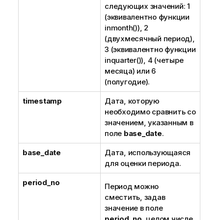
следующих значений: 1
(эквивалентно функции
inmonth()
), 2
(двухмесячный период),
3 (эквивалентно функции
inquarter()
), 4 (четыре
месяца) или 6
(полугодие).
timestamp
Дата, которую
необходимо сравнить со
значением, указанным в
поле
base_date
.
base_date
Дата, использующаяся
для оценки периода.
period_no
Период можно
сместить, задав
значение в поле
period_no
, целом числе