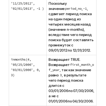
'11/25/2012',
Поскольку
'02/01/2013', -1 )
значение
period_no
,
-1
,
сдвигает период поиска
на один период из
четырех месяцев назад
(значение n-months),
вследствие чего период
поиска будет составлять
промежуток с
09/01/2012 по 12/31/2012.
inmonths(4,
Возвращает TRUE.
'05/25/2006',
Возвращает
first_month_o
'03/01/2006', 0,
f_year
, так как значение
3)
равно
3
, в результате
чего период поиска
длится с
03/01/2006 по 07/30/2006,
а не с
01/01/2006 по 04/30/2006.