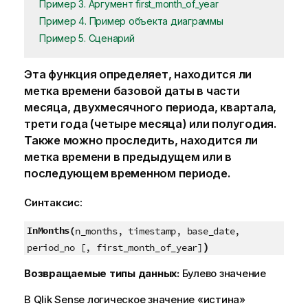
Пример 3. Аргумент first_month_of_year
Пример 4. Пример объекта диаграммы
Пример 5. Сценарий
Эта функция определяет, находится ли
метка времени базовой даты в части
месяца, двухмесячного периода, квартала,
трети года (четыре месяца) или полугодия.
Также можно проследить, находится ли
метка времени в предыдущем или в
последующем временном периоде.
Синтаксис:
InMonths(
n_months, timestamp, base_date,
)
period_no [, first_month_of_year]
Возвращаемые типы данных:
Булево значение
В
Qlik Sense
логическое значение «истина»