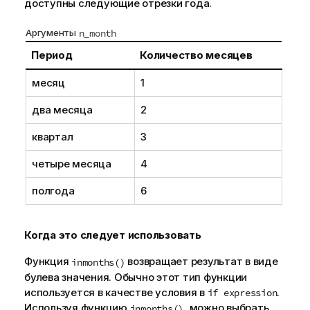
доступны следующие отрезки года.
Аргументы
n_month
Период
Количество месяцев
месяц
1
два месяца
2
квартал
3
четыре месяца
4
полгода
6
Когда это следует использовать
Функция
возвращает результат в виде
inmonths()
булева значения. Обычно этот тип функции
используется в качестве условия в
.
if expression
Используя функцию
, можно выбрать
inmonths()