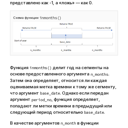
представлено как -1, а «ложь» — как 0.
inmonths()
Схема функции
Функция
делит год на сегменты на
inmonths()
основе предоставленного аргумента
.
n_months
Затем она определяет, относится ли каждая
оцениваемая метка времени к тому же сегменту,
что аргумент
. Однако если передан
base_date
аргумент
, функция определяет,
period_no
попадают ли метки времени в предыдущий или
следующий период относительно
.
base_date
В качестве аргументов
в функции
n_month