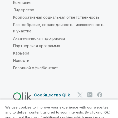
Компания
Лидерство
Корпоративная социальная ответственность
Разнообразие, справедливость, инклюзивность
и участие
Академическая программа
Партнерская программа
Карьера
Новости
Головной офис/Контакт
Сообщество Qlik
We use cookies to improve your experience with our websites
Юридические соглашения
and to deliver content tailored to your interests. By clicking ‘Ok’,
Условия использования продуктов
you accept the use of additional cookies which may involve