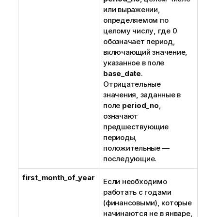
или выражении,
определяемом по
целому числу, где 0
обозначает период,
включающий значение,
указанное в поле
base_date
.
Отрицательные
значения, заданные в
поле
period_no
,
означают
предшествующие
периоды,
положительные —
последующие.
first_month_of_year
Если необходимо
работать с годами
(финансовыми), которые
начинаются не в январе,