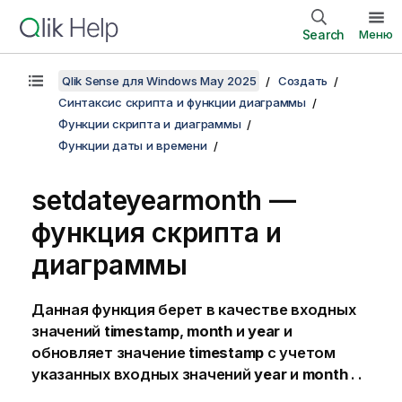
Search
Меню
Qlik Sense для Windows May 2025
Создать
Синтаксис скрипта и функции диаграммы
Функции скрипта и диаграммы
Функции даты и времени
setdateyearmonth —
функция скриптa и
диаграммы
Данная функция берет в качестве входных
значений
timestamp
,
month
и
year
и
обновляет значение
timestamp
с учетом
указанных входных значений
year
и
month
. .