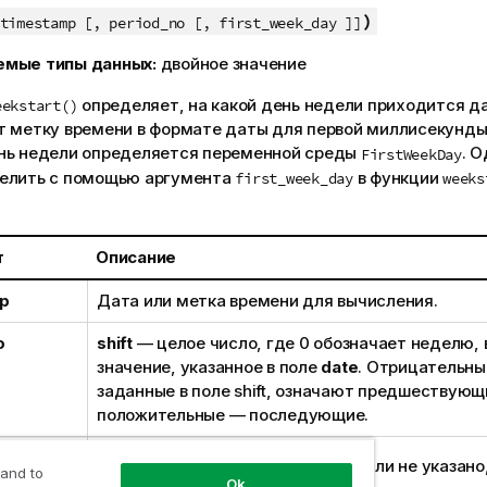
)
timestamp [, period_no [, first_week_day ]]
емые типы данных:
двойное значение
определяет, на какой день недели приходится да
eekstart()
т метку времени в формате даты для первой миллисекунды
нь недели определяется переменной среды
. 
FirstWeekDay
елить с помощью аргумента
в функции
first_week_day
weeks
т
Описание
p
Дата или метка времени для вычисления.
o
shift
— целое число, где 0 обозначает неделю
значение, указанное в поле
date
. Отрицательны
заданные в поле shift, означают предшествующ
положительные — последующие.
ek_day
Указывает день начала недели. Если не указано
 and to
Ok