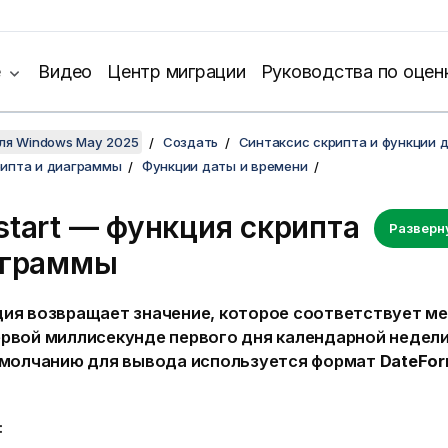
е
Видео
Центр миграции
Руководства по оцен
для Windows May 2025
Создать
Синтаксис скрипта и функции 
рипта и диаграммы
Функции даты и времени
tart — функция скриптa
Разверн
аграммы
ция возвращает значение, которое соответствует ме
ервой миллисекунде первого дня календарной недели
 умолчанию для вывода используется формат
DateFor
: