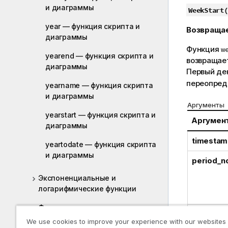
и диаграммы
WeekStart(
year — функция скриптa и
Возвраща
диаграммы
Функция
w
yearend — функция скриптa и
возвращае
диаграммы
Первый де
переопред
yearname — функция скриптa
и диаграммы
Аргументы
yearstart — функция скриптa и
Аргумен
диаграммы
timestam
yeartodate — функция скриптa
и диаграммы
period_n
Экспоненциальные и
логарифмические функции
Функции поля
first_we
We use cookies to improve your experience with our websites
Функции файлов