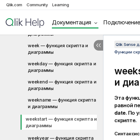
Qlik.com
Community
Learning
today — функция скриптa и
диаграммы
Документация
Подключени
UTC — функция скриптa и
диаграммы
Qlik Sense 
week — функция скриптa и
диаграммы
Функции ск
weekday — функция скриптa и
weeks
диаграммы
и ди
weekend — функция скриптa и
диаграммы
Эта функ
weekname — функция скриптa
равной п
и диаграммы
date
. По
weekstart — функция скриптa и
скрипте.
диаграммы
Синтаксис
weekyear — функция скриптa