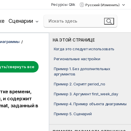
Ресурсы Qlik
Русский (Изменить)
ке
Сценарии
НА ЭТОЙ СТРАНИЦЕ
диаграммы
Когда это следует использовать
Региональные настройки
уть/свернуть все
Пример 1. Без дополнительных
аргументов
Пример 2. Скрипт period_no
тке времени,
Пример 3. Аргумент first_week_day
, и содержит
Пример 4. Пример объекта диаграммы
mat
, заданный в
Пример 5. Сценарий