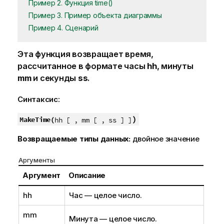
Пример 2. Функция time()
Пример 3. Пример объекта диаграммы
Пример 4. Сценарий
Эта функция возвращает время,
рассчитанное в формате часы
hh
, минуты
mm
и секунды
ss
.
Синтаксис:
)
MakeTime(
hh [ , mm [ , ss ] ]
Возвращаемые типы данных:
двойное значение
Аргументы
Аргумент
Описание
hh
Час — целое число.
mm
Минута — целое число.