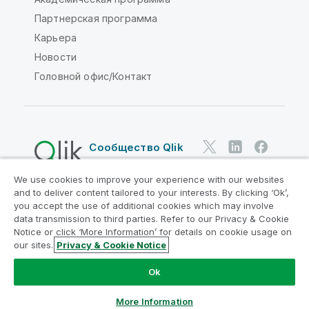
Партнерская программа
Карьера
Новости
Головной офис/Контакт
Сообщество Qlik
We use cookies to improve your experience with our websites
Юридические соглашения
and to deliver content tailored to your interests. By clicking ‘Ok’,
Условия использования продуктов
you accept the use of additional cookies which may involve
data transmission to third parties. Refer to our Privacy & Cookie
Legal Policies
Юридические положения
Notice or click ‘More Information’ for details on cookie usage on
Условия использования
Товарные знаки
our sites.
Privacy & Cookie Notice
Do Not Share My Info
Ok
© QlikTech International AB, 1993-2026. Все права
защищены.
More Information