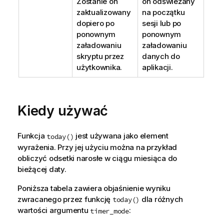
Zostanie on
on odświeżany
zaktualizowany
na początku
dopiero po
sesji lub po
ponownym
ponownym
załadowaniu
załadowaniu
skryptu przez
danych do
użytkownika.
aplikacji.
Kiedy używać
Funkcja
jest używana jako element
today()
wyrażenia. Przy jej użyciu można na przykład
obliczyć odsetki narosłe w ciągu miesiąca do
bieżącej daty.
Poniższa tabela zawiera objaśnienie wyniku
zwracanego przez funkcję
dla różnych
today()
wartości argumentu
:
timer_mode