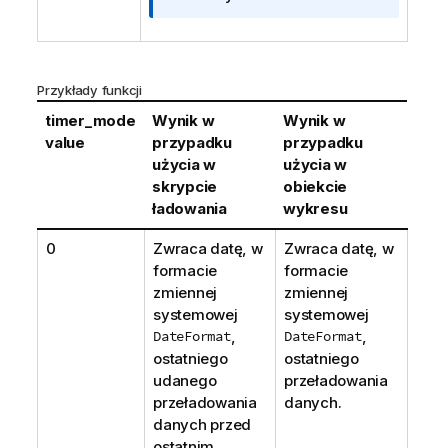
Przykłady funkcji
timer_mode
Wynik w
Wynik w
value
przypadku
przypadku
użycia w
użycia w
skrypcie
obiekcie
ładowania
wykresu
0
Zwraca datę, w
Zwraca datę, w
formacie
formacie
zmiennej
zmiennej
systemowej
systemowej
DateFormat
,
DateFormat
,
ostatniego
ostatniego
udanego
przeładowania
przeładowania
danych.
danych przed
ostatnim