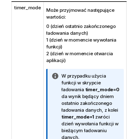
timer_mode
Może przyjmować następujące
wartości:
0 (dzień ostatnio zakończonego
ładowania danych)
1 (dzień w momencie wywołania
funkcji)
2 (dzień w momencie otwarcia
aplikacji)
I
W przypadku użycia
n
funkcji w skrypcie
f
ładowania
timer_mode=0
o
da wynik będący dniem
r
ostatnio zakończonego
m
ładowania danych, z kolei
a
timer_mode=1
zwróci
c
dzień wywołania funkcji w
j
bieżącym ładowaniu
a
danych.