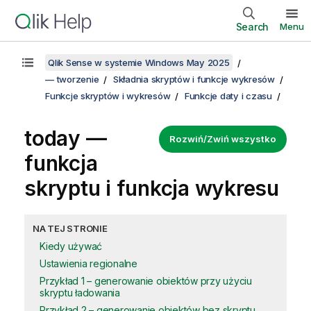
Search
Menu
Qlik Sense w systemie Windows May 2025
— tworzenie
Składnia skryptów i funkcje wykresów
Funkcje skryptów i wykresów
Funkcje daty i czasu
today —
Rozwiń/Zwiń wszystko
funkcja
skryptu i funkcja wykresu
NA TEJ STRONIE
Kiedy używać
Ustawienia regionalne
Przykład 1 – generowanie obiektów przy użyciu
skryptu ładowania
Przykład 2 – generowanie obiektów bez skryptu