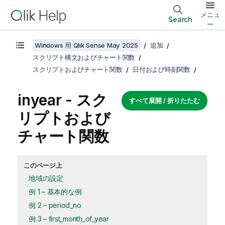
メニュ
Search
ー
Windows 用 Qlik Sense May 2025
追加
スクリプト構文およびチャート関数
スクリプトおよびチャート関数
日付および時刻関数
inyear - スク
すべて展開 / 折りたたむ
リプトおよび
チャート関数
このページ上
地域の設定
例 1 – 基本的な例
例 2 – period_no
例 3 – first_month_of_year