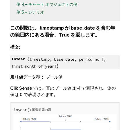
例 4 – チャート オブジェクトの例
例 5 – シナリオ
この関数は、
timestamp
が
base_date
を含む年
の範囲内にある場合、
True
を返します。
構文:
InYear (
timestamp, base_date, period_no [,
)
first_month_of_year]
戻り値データ型：
ブール値
Qlik Sense
では、真のブール値は -1 で表現され、偽の
値は 0 で表現されます。
inyear()
関数範囲の図