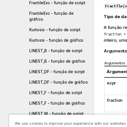
FractileExc - função de script
d
Fractile(
e
e
FractileExc - função de
Tipo de da
d
gráfico
i
A função re
Kurtosis - função de script
c
fraction *
a
inteiro, um
Kurtosis - função de gráfico
Argumento
LINEST_B - função de script
LINEST_B - função de gráfico
Argumentos
Argumen
LINEST_DF - função de script
LINEST_DF - função de gráfico
expr
LINEST_F - função de script
fraction
LINEST_F - função de gráfico
LINEST_M - função de script
We use cookies to improve your experience with our websites
LINEST_M - função de gráfico
Exemplos e