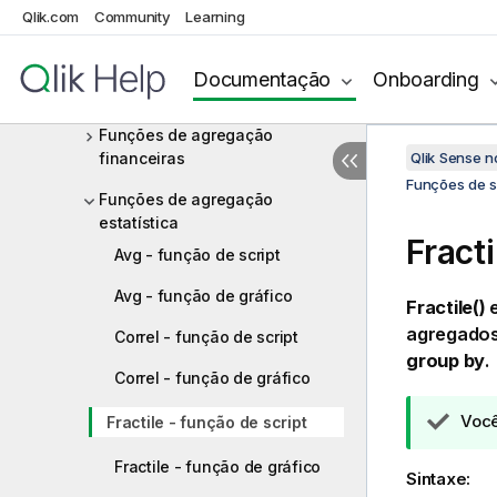
Qlik.com
Community
Learning
Funções básicas de agregação
Funções de agregação de
Documentação
Onboarding
contador
Funções de agregação
financeiras
Qlik Sense 
Funções de sc
Funções de agregação
estatística
Fracti
Avg - função de script
Avg - função de gráfico
Fractile()
e
agregados
Correl - função de script
group by
.
Correl - função de gráfico
N
Você
Fractile - função de script
o
Fractile - função de gráfico
t
Sintaxe:
a