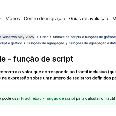
Vídeos
Centro de migração
Guias de avaliação
M
no Windows May 2025
Criar
Sintaxe de scripts e funções de gráfico
ript e gráfico
Funções de agregação
Funções de agregação estatí
le - função de script
ncontra o valor que corresponde ao fractil inclusivo (qu
 na expressão sobre um número de registros definidos p
 pode usar
FractileExc - função de script
para calcular o fractil