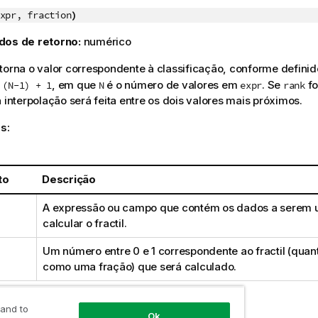
xpr, fraction
)
dos de retorno:
numérico
torna o valor correspondente à classificação, conforme defini
, em que
é o número de valores em
. Se
fo
 (N-1) + 1
N
expr
rank
a interpolação será feita entre os dois valores mais próximos.
s:
to
Descrição
A expressão ou campo que contém os dados a serem 
calcular o fractil.
Um número entre 0 e 1 correspondente ao fractil (quan
como uma fração) que será calculado.
 and to
 resultados:
Ok