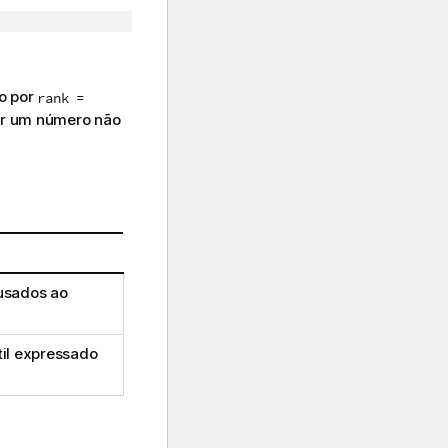
do por
rank =
r um número não
usados ao
til expressado