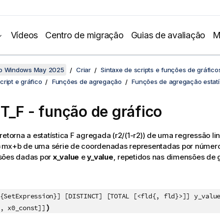
Vídeos
Centro de migração
Guias de avaliação
M
no Windows May 2025
Criar
Sintaxe de scripts e funções de gráfico
ript e gráfico
Funções de agregação
Funções de agregação estatí
T_F
- função de gráfico
retorna a estatística F agregada
(r2/(1-r2))
de uma regressão lin
=mx+b
de uma série de coordenadas representadas por númer
sões dadas por
x_value
e
y_value
, repetidos nas dimensões de g
{SetExpression}] [DISTINCT] [TOTAL [<fld{, fld}>]] y_valu
)
, x0_const]]