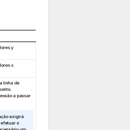
alores
y
alores
x
a linha de
ponto.
gressão a passar
ção exigirá
efetuar o
ecessário um