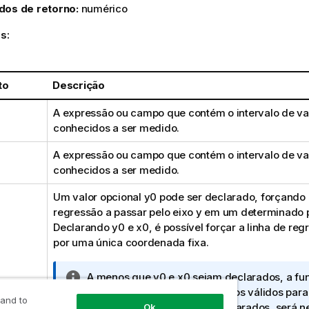
dos de retorno:
numérico
s:
to
Descrição
A expressão ou campo que contém o intervalo de v
conhecidos a ser medido.
A expressão ou campo que contém o intervalo de v
conhecidos a ser medido.
Um valor opcional
y0
pode ser declarado, forçando 
regressão a passar pelo eixo y em um determinado 
Declarando
y0
e
x0
, é possível forçar a linha de re
por uma única coordenada fixa.
N
A menos que
y0
e
x0
sejam declarados, a fun
o
pelo menos dois pares de dados válidos para 
 and to
t
cálculo. Se
y0
e
x0
forem declarados, será n
Ok