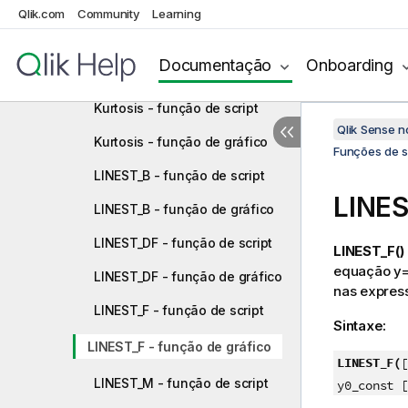
Qlik.com
Community
Learning
FractileExc - função de script
FractileExc - função de
Documentação
Onboarding
gráfico
Kurtosis - função de script
Qlik Sense 
Kurtosis - função de gráfico
Funções de sc
LINEST_B - função de script
LINES
LINEST_B - função de gráfico
LINEST_DF - função de script
LINEST_F()
equação
y
LINEST_DF - função de gráfico
nas expres
LINEST_F - função de script
Sintaxe:
LINEST_F - função de gráfico
LINEST_F(
[
LINEST_M - função de script
y0_const [