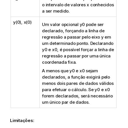
o intervalo de valores
x
conhecidos
a ser medido.
y(0), x(0)
Um valor opcional
y0
pode ser
declarado, forçando a linha de
regressão a passar pelo eixo y em
um determinado ponto. Declarando
y0
e
x0
, é possível forçar a linha de
regressão a passar por uma única
coordenada fixa.
A menos que
y0
e
x0
sejam
declarados, a função exigirá pelo
menos dois pares de dados válidos
para efetuar o cálculo. Se
y0
e
x0
forem declarados, será necessário
um único par de dados.
Limitações: