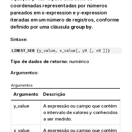
coordenadas representadas por números
pareados em
x-expression
e
y-expression
iteradas em um número de registros, conforme
definido por uma cláusula
group by
.
Sintaxe:
LINEST_SEB (
y_value, x_value[, y0 [, x0 ]]
)
Tipo de dados de retorno:
numérico
Argumentos:
Argumentos
Argumento
Descrição
y_value
A expressão ou campo que contém
o intervalo de valores
y
conhecidos
a ser medido.
x_value
A expressão ou campo que contém