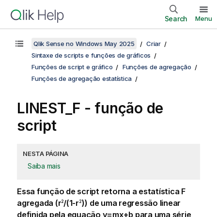
Search
Menu
Qlik Sense no Windows May 2025
Criar
Sintaxe de scripts e funções de gráficos
Funções de script e gráfico
Funções de agregação
Funções de agregação estatística
LINEST_F - função de
script
NESTA PÁGINA
Saiba mais
Essa função de script retorna a estatística
F
agregada (
r
/(1-r
)
) de uma regressão linear
2
2
definida pela equação
y=mx+b
para uma série