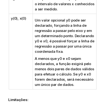
o intervalo de valores
x
conhecidos
a ser medido.
y(0), x(0)
Um valor opcional
y0
pode ser
declarado, forçando a linha de
regressão a passar pelo eixo y em
um determinado ponto. Declarando
y0
e
x0
, é possível forçar a linha de
regressão a passar por uma única
coordenada fixa.
A menos que
y0
e
x0
sejam
declarados, a função exigirá pelo
menos dois pares de dados válidos
para efetuar o cálculo. Se
y0
e
x0
forem declarados, será necessário
um único par de dados.
Limitações: