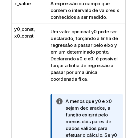
x_value
A expressão ou campo que
contém o intervalo de valores
x
conhecidos a ser medido.
y0_const
,
Um valor opcional
y0
pode ser
x0_const
declarado, forçando a linha de
regressão a passar pelo eixo y
em um determinado ponto.
Declarando
y0
e
x0
, é possível
forçar a linha de regressão a
passar por uma única
coordenada fixa.
N
A menos que
y0
e
x0
o
sejam declarados, a
t
função exigirá pelo
a
menos dois pares de
i
dados válidos para
n
efetuar o cálculo. Se
y0