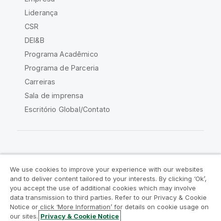
Liderança
CSR
DEI&B
Programa Acadêmico
Programa de Parceria
Carreiras
Sala de imprensa
Escritório Global/Contato
Comunidade Qlik
We use cookies to improve your experience with our websites
and to deliver content tailored to your interests. By clicking ‘Ok’,
Acordos legais
Termos do produto
you accept the use of additional cookies which may involve
data transmission to third parties. Refer to our Privacy & Cookie
Legal Policies
Políticas Legais
Notice or click ‘More Information’ for details on cookie usage on
Termos de uso
Marcas comerciais
our sites.
Privacy & Cookie Notice