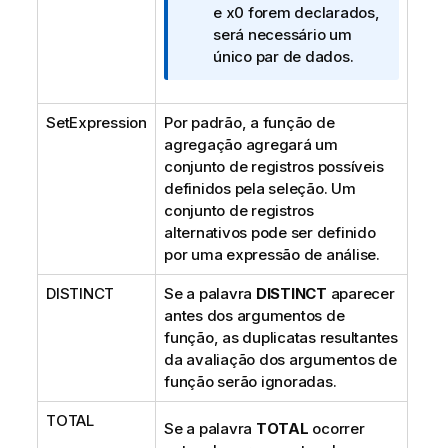
f
e
x0
forem declarados,
o
será necessário um
r
único par de dados.
m
a
SetExpression
Por padrão, a função de
t
agregação agregará um
i
conjunto de registros possíveis
v
definidos pela seleção. Um
a
conjunto de registros
alternativos pode ser definido
por uma expressão de análise.
DISTINCT
Se a palavra
DISTINCT
aparecer
antes dos argumentos de
função, as duplicatas resultantes
da avaliação dos argumentos de
função serão ignoradas.
TOTAL
Se a palavra
TOTAL
ocorrer