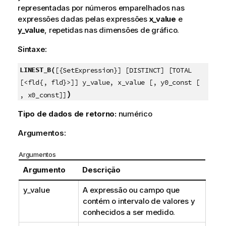
representadas por números emparelhados nas
expressões dadas pelas expressões
x_value
e
y_value
, repetidas nas dimensões de gráfico.
Sintaxe:
LINEST_B(
[{SetExpression}] [DISTINCT] [TOTAL
[<fld{, fld}>]] y_value, x_value [, y0_const [
)
, x0_const]]
Tipo de dados de retorno:
numérico
Argumentos:
Argumentos
Argumento
Descrição
y_value
A expressão ou campo que
contém o intervalo de valores
y
conhecidos a ser medido.