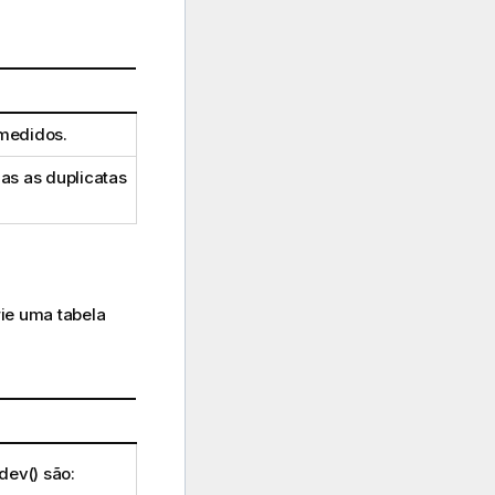
medidos.
as as duplicatas
rie uma tabela
dev()
são: