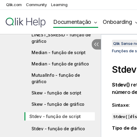
Qlik.com
Community
Learning
gráfico
LINEST_SSRESID - função de
Documentação
Onboarding
script
LINEST_SSRESID - função de
gráfico
Qlik Sense 
Funções de sc
Median - função de script
Median - função de gráfico
Stdev
MutualInfo - função de
gráfico
Stdev()
re
número de
Skew - função de script
Skew - função de gráfico
Sintaxe:
Stdev - função de script
Stdev(
[
dis
Tipo de da
Stdev - função de gráfico