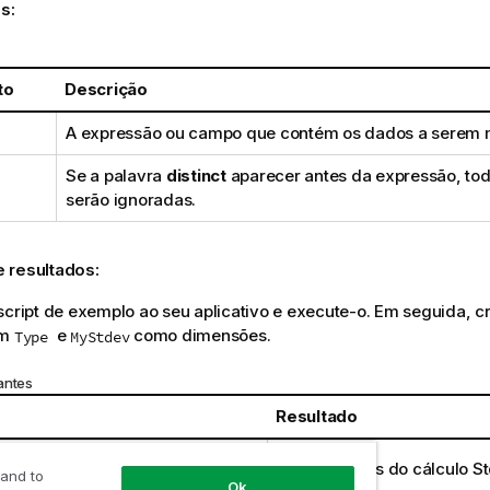
s:
to
Descrição
A expressão ou campo que contém os dados a serem 
Se a palavra
distinct
aparecer antes da expressão, tod
serão ignoradas.
 resultados:
script de exemplo ao seu aplicativo e execute-o. Em seguida, c
om
e
como dimensões.
Type
MyStdev
antes
Resultado
Os resultados do cálculo
St
 and to
Ok