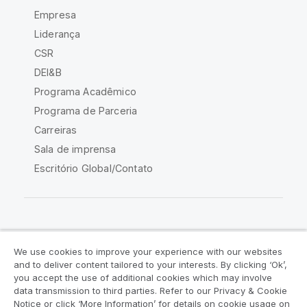
Empresa
Liderança
CSR
DEI&B
Programa Acadêmico
Programa de Parceria
Carreiras
Sala de imprensa
Escritório Global/Contato
Comunidade Qlik
We use cookies to improve your experience with our websites
and to deliver content tailored to your interests. By clicking ‘Ok’,
Acordos legais
Termos do produto
you accept the use of additional cookies which may involve
data transmission to third parties. Refer to our Privacy & Cookie
Legal Policies
Políticas Legais
Notice or click ‘More Information’ for details on cookie usage on