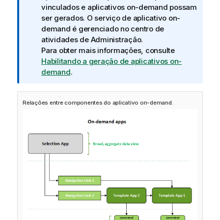
n
vinculados e aplicativos on-demand possam
f
ser gerados. O serviço de aplicativo on-
o
demand é gerenciado no centro de
r
atividades de
Administração
.
m
Para obter mais informações, consulte
a
Habilitando a geração de aplicativos on-
t
demand
.
i
v
Relações entre componentes do aplicativo on-demand.
a