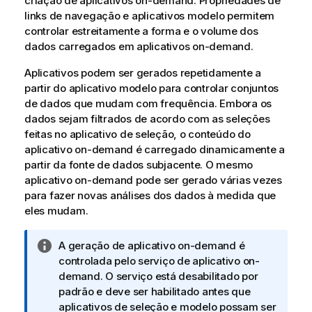
criação de aplicativos on-demand. Propriedades de
links de navegação e aplicativos modelo permitem
controlar estreitamente a forma e o volume dos
dados carregados em aplicativos on-demand.
Aplicativos podem ser gerados repetidamente a
partir do aplicativo modelo para controlar conjuntos
de dados que mudam com frequência. Embora os
dados sejam filtrados de acordo com as
seleções
feitas no aplicativo de seleção, o conteúdo do
aplicativo on-demand é carregado dinamicamente a
partir da fonte de dados subjacente. O mesmo
aplicativo on-demand pode ser gerado várias vezes
para fazer novas análises dos dados à medida que
eles mudam.
N
A geração de aplicativo on-demand é
o
controlada pelo serviço de aplicativo on-
t
demand. O serviço está desabilitado por
a
padrão e deve ser habilitado antes que
i
aplicativos de seleção e modelo possam ser