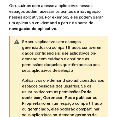
Os usuários com acesso a aplicativos nesses
espaços podem acessar os pontos de navegação
nesses aplicativos. Por exemplo, eles podem gerar
um aplicativo on-demand a partir da barra de
navegação do aplicativo
.
N
Se seus aplicativos em espaços
o
gerenciados ou compartilhados contiverem
t
dados confidenciais, use aplicativos on-
a
demand com cuidado e confirme as
d
permissões daqueles que têm acesso aos
e
seus aplicativos de seleção.
a
Aplicativos on-demand são adicionados aos
d
espaços pessoais dos usuários. Se os
v
usuários tiverem as permissões
Pode
e
contribuir
,
Gerenciar
,
Pode publicar
ou
r
Proprietário
em um espaço compartilhado
t
ou gerenciado, eles poderão compartilhar
ê
seus aplicativos on-demand gerados de
n