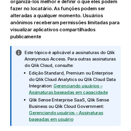
organizá-los melhor e definir o que eles podem
fazer no locatário. As funções podem ser
alteradas a qualquer momento. Usuários
anônimos receberam permissões limitadas para
visualizar aplicativos compartilhados
publicamente
N
Este tópico é aplicável a assinaturas do
Qlik
o
Anonymous Access
. Para outras assinaturas
t
do
Qlik Cloud
, consulte:
a
Edição Standard, Premium ou Enterprise
i
do
Qlik Cloud Analytics
ou
Qlik Cloud Data
n
Integration
:
Gerenciando usuários –
f
Assinaturas baseadas em capacidade
o
Qlik Sense Enterprise SaaS
,
Qlik Sense
r
Business
ou
Qlik Cloud Government
:
m
Gerenciando usuários – Assinaturas
a
baseadas em usuário
t
i