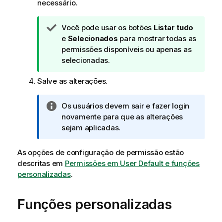
necessário.
N
Você pode usar os botões
Listar tudo
o
e
Selecionados
para mostrar todas as
t
permissões disponíveis ou apenas as
a
selecionadas.
d
Salve as alterações.
e
d
i
N
Os usuários devem sair e fazer login
c
o
novamente para que as alterações
a
t
sejam aplicadas.
a
i
As opções de configuração de permissão estão
n
descritas em
Permissões em User Default e funções
f
personalizadas
.
o
r
Funções personalizadas
m
a