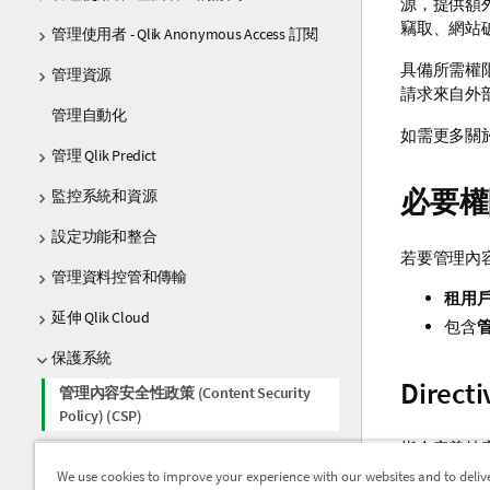
源，提供額
竊取、網站
管理使用者 - Qlik Anonymous Access 訂閱
具備所需權
管理資源
請求來自外
管理自動化
如需更多關
管理 Qlik Predict
必要權
監控系統和資源
設定功能和整合
若要管理內
管理資料控管和傳輸
租用
延伸 Qlik Cloud
包含
管
保護系統
Direct
管理內容安全性政策 (Content Security
Policy) (CSP)
指令定義特
管理 API 金鑰
We use cookies to improve your experience with our websites and to deliv