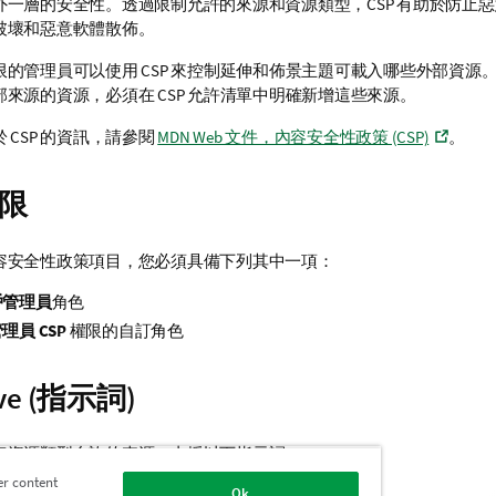
外一層的安全性。透過限制允許的來源和資源類型，
CSP
有助於防止惡
破壞和惡意軟體散佈。
限的管理員可以使用
CSP
來控制延伸和佈景主題可載入哪些外部資源
部來源的資源，必須在
CSP
允許清單中明確新增這些來源。
於
CSP
的資訊，請參閱
MDN Web 文件，內容安全性政策 (CSP)
。
限
容安全性政策項目，您必須具備下列其中一項：
戶管理員
角色
理員 CSP
權限的自訂角色
ive (指示詞)
定資源類型允許的來源。支援以下指示詞：
er content
Ok