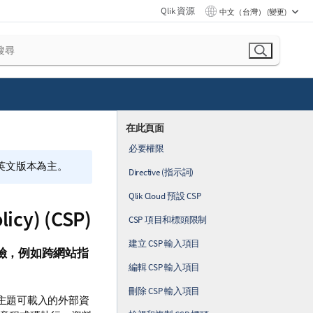
Qlik 資源
中文（台灣） (變更)
在此頁面
必要權限
的英文版本為主。
Directive (指示詞)
Qlik Cloud 預設 CSP
cy) (
CSP
)
CSP 項目和標頭限制
建立 CSP 輸入項目
險，例如跨網站指
編輯 CSP 輸入項目
刪除 CSP 輸入項目
主題可載入的外部資