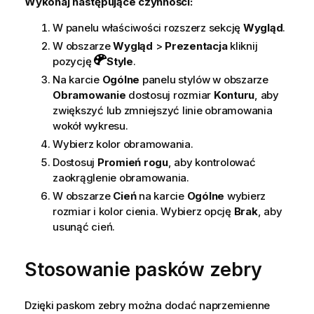
Wykonaj następujące czynności:
W panelu właściwości rozszerz sekcję
Wygląd
.
W obszarze
Wygląd
>
Prezentacja
kliknij
pozycję
Style
.
Na karcie
Ogólne
panelu stylów w obszarze
Obramowanie
dostosuj rozmiar
Konturu
, aby
zwiększyć lub zmniejszyć linie obramowania
wokół wykresu.
Wybierz kolor obramowania.
Dostosuj
Promień rogu
, aby kontrolować
zaokrąglenie obramowania.
W obszarze
Cień
na karcie
Ogólne
wybierz
rozmiar i kolor cienia. Wybierz opcję
Brak
, aby
usunąć cień.
Stosowanie pasków zebry
Dzięki paskom zebry można dodać naprzemienne