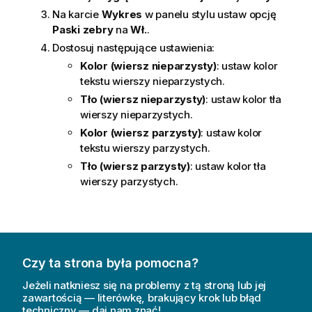
Na karcie
Wykres
w panelu stylu ustaw opcję
Paski zebry
na
Wł.
.
Dostosuj następujące ustawienia:
Kolor (wiersz nieparzysty)
: ustaw kolor
tekstu wierszy nieparzystych.
Tło (wiersz nieparzysty)
: ustaw kolor tła
wierszy nieparzystych.
Kolor (wiersz parzysty)
: ustaw kolor
tekstu wierszy parzystych.
Tło (wiersz parzysty)
: ustaw kolor tła
wierszy parzystych.
Czy ta strona była pomocna?
Jeżeli natkniesz się na problemy z tą stroną lub jej
zawartością — literówkę, brakujący krok lub błąd
techniczny — daj nam znać!