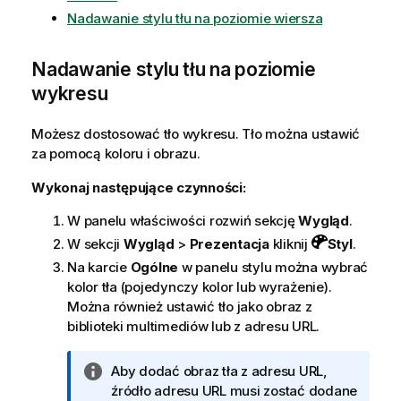
Nadawanie stylu tłu na poziomie wiersza
Nadawanie stylu tłu na poziomie
wykresu
Możesz dostosować tło wykresu. Tło można ustawić
za pomocą koloru i obrazu.
Wykonaj następujące czynności:
W panelu właściwości rozwiń sekcję
Wygląd
.
W sekcji
Wygląd
>
Prezentacja
kliknij
Styl
.
Na karcie
Ogólne
w panelu stylu można wybrać
kolor tła (pojedynczy kolor lub wyrażenie).
Można również ustawić tło jako obraz z
biblioteki multimediów lub z adresu URL.
I
Aby dodać obraz tła z adresu URL,
n
źródło adresu URL musi zostać dodane