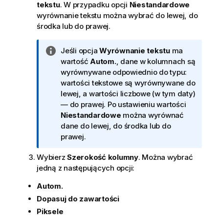
tekstu
. W przypadku opcji
Niestandardowe
wyrównanie tekstu można wybrać do lewej, do
środka lub do prawej.
I
Jeśli opcja
Wyrównanie tekstu
ma
n
wartość
Autom.
, dane w kolumnach są
f
wyrównywane odpowiednio do typu:
o
wartości tekstowe są wyrównywane do
r
lewej, a wartości liczbowe (w tym daty)
m
— do prawej. Po ustawieniu wartości
a
Niestandardowe
można wyrównać
c
dane do lewej, do środka lub do
j
prawej.
a
Wybierz
Szerokość kolumny
. Można wybrać
jedną z następujących opcji:
Autom.
Dopasuj do zawartości
Piksele