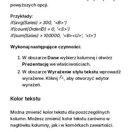
powyższych opcji.
Przykłady:
if(avg(Sales) > 300, '<B>')
if(count(OrderID) = 0, '<S>')
if(sum(Sales) > 100000, '<B><U>', '<I>')
Wykonaj następujące czynności:
W obszarze
Dane
wybierz kolumnę i otwórz
Prezentację
we właściwościach.
W obszarze
Wyrażenie stylu tekstu
wprowadź
wyrażenie. Kliknij
, aby otworzyć edytor
wyrażeń.
Kolor tekstu
Można zmienić kolor tekstu dla poszczególnych
kolumn.
Możesz zmienić kolor tekstu zarówno w
nagłówku kolumny, jak i w komórkach zawartości.