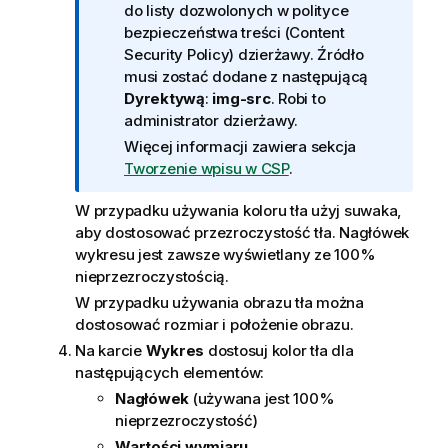
f
do listy dozwolonych w polityce
o
bezpieczeństwa treści (Content
r
Security Policy) dzierżawy. Źródło
m
musi zostać dodane z następującą
a
Dyrektywą
:
img-src
. Robi to
c
administrator dzierżawy
.
j
Więcej informacji zawiera sekcja
a
Tworzenie wpisu w CSP
.
W przypadku używania koloru tła użyj suwaka,
aby dostosować przezroczystość tła. Nagłówek
wykresu jest zawsze wyświetlany ze 100%
nieprzezroczystością.
W przypadku używania obrazu tła można
dostosować rozmiar i położenie obrazu.
Na karcie
Wykres
dostosuj kolor tła dla
następujących elementów:
Nagłówek
(używana jest 100%
nieprzezroczystość)
Wartości wymiaru