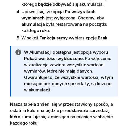
którego będzie odbywać się akumulacja.
Upewnij się, że opcja
Po wszystkich
wymiarach
jest wyłączona. Chcemy, aby
akumulacja była restartowana na początku
każdego roku.
W sekcji
Funkcja sumy
wybierz opcję
Brak
.
I
W Akumulacji dostępna jest opcja wyboru
n
Pokaż wartości wykluczone
. Po włączeniu
f
wizualizacja
zawiera wszystkie wartości
o
wymiarów, które nie mają danych.
r
Gwarantuje to, że wszystkie wartości, w tym
m
miesiące bez danych sprzedaży, są liczone
a
w akumulacji.
c
j
Nasza tabela zmieni się w przedstawiony sposób, a
a
ostatnia kolumna będzie przedstawiała sprzedaż,
która kumuluje się z miesiąca na miesiąc w obrębie
każdego roku.