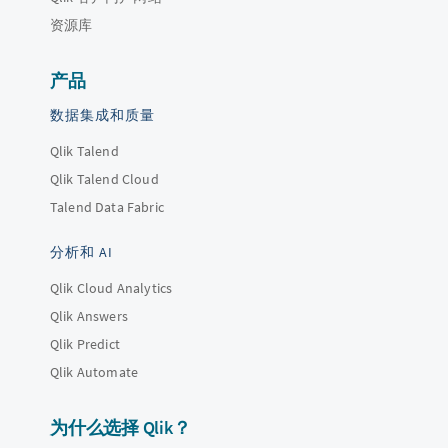
资源库
产品
数据集成和质量
Qlik Talend
Qlik Talend Cloud
Talend Data Fabric
分析和 AI
Qlik Cloud Analytics
Qlik Answers
Qlik Predict
Qlik Automate
为什么选择 Qlik？