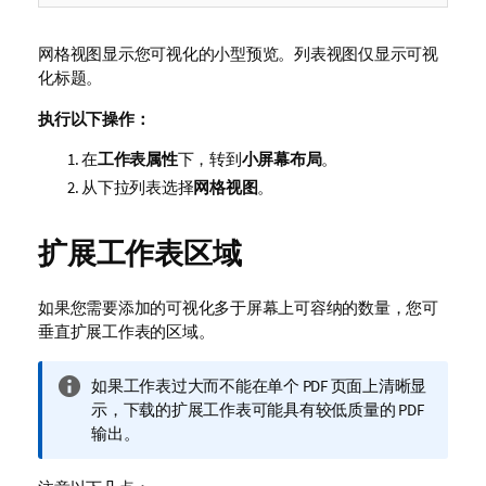
网格视图显示您可视化的小型预览。列表视图仅显示可视
化标题。
执行以下操作：
在
工作表属性
下，转到
小屏幕布局
。
从下拉列表选择
网格视图
。
扩展工作表区域
如果您需要添加的可视化多于屏幕上可容纳的数量，您可
垂直扩展工作表的区域。
信
如果工作表过大而不能在单个
PDF
页面上清晰显
息
示，下载的扩展工作表可能具有较低质量的
PDF
注
输出。
释