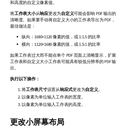
和高度的自定义像素值。
将
工作表大小
从
响应
更改为
自定义
可能会影响
PDF
输出的
清晰度。如果要手动将自定义大小的工作表导出为
PDF
，
最佳做法是：
纵向：1680×1120 像素的值，或 1:1.5 的比率
横向：1120×1680 像素的值，或 1.5:1 的比率
如果工作表过大而不能在单个
PDF
页面上清晰显示，扩展
工作表和自定义大小工作表可能具有较低分辨率的
PDF
输
出。
执行以下操作：
将
工作表尺寸
设置从
响应式
更改为
自定义
。
以像素为单位输入工作表的宽度。
以像素为单位输入工作表的高度。
更改小屏幕布局