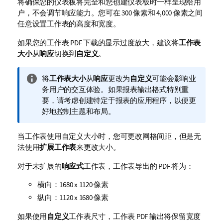
将确保您的仪表板将完全和您创建仪表板时一样呈现给用
户，不会调节响应能力。您可在 300 像素和 4,000 像素之间
任意设置工作表的高度和宽度。
如果您的工作表
PDF
下载的显示过度放大，建议将
工作表
大小
从
响应
切换到
自定义
。
信
将
工作表大小
从
响应
更改为
自定义
可能会影响业
息
务用户的交互体验。如果报表输出格式特别重
注
要，请考虑创建特定于报表的应用程序，以便更
释
好地控制主题和布局。
当工作表使用自定义大小时，您可更改网格间距，但是无
法使用
扩展工作表
来更改大小。
对于未扩展的
响应式
工作表，工作表导出的
PDF
将为：
横向：1680 x 1120 像素
纵向：1120 x 1680 像素
如果使用
自定义
工作表尺寸，工作表
PDF
输出将保留宽度