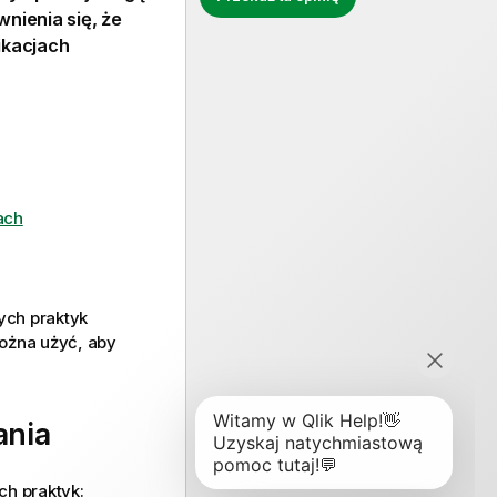
nienia się, że
ikacjach
ach
ych praktyk
można użyć, aby
ania
ch praktyk: