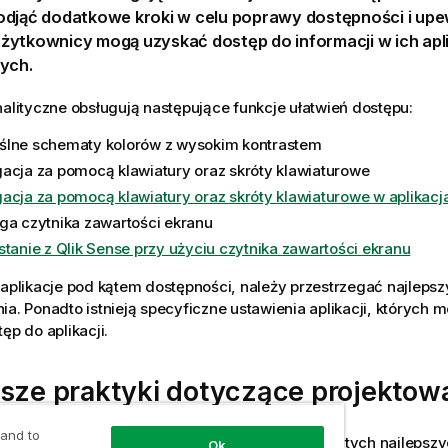
djąć dodatkowe kroki w celu poprawy dostępności i upew
żytkownicy mogą uzyskać dostęp do informacji w ich apl
ych.
nalityczne obsługują następujące funkcje ułatwień dostępu:
lne schematy kolorów z wysokim kontrastem
acja za pomocą klawiatury oraz skróty klawiaturowe
acja za pomocą klawiatury oraz skróty klawiaturowe w aplikacj
ga czytnika zawartości ekranu
stanie z Qlik Sense przy użyciu czytnika zawartości ekranu
 aplikacje pod kątem dostępności, należy przestrzegać najlepsz
ia. Ponadto istnieją specyficzne ustawienia aplikacji, których 
ęp do aplikacji.
psze praktyki dotyczące projektow
 and to
jektowania pod kątem dostępności przestrzegaj tych najlepszy
Ok