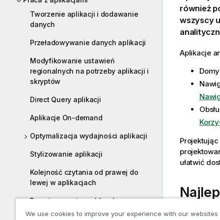
również po
Tworzenie aplikacji i dodawanie
wszyscy u
danych
analityczn
Przeładowywanie danych aplikacji
Aplikacje a
Modyfikowanie ustawień
Domyś
regionalnych na potrzeby aplikacji i
skryptów
Nawig
Nawig
Direct Query aplikacji
Obsłu
Aplikacje On-demand
Korzy
Optymalizacja wydajności aplikacji
Projektując
projektowan
Stylizowanie aplikacji
ułatwić dost
Kolejność czytania od prawej do
lewej w aplikacjach
Najle
Rozwiązywanie problemów —
tworzenie aplikacji
We use cookies to improve your experience with our websites
Podczas pro