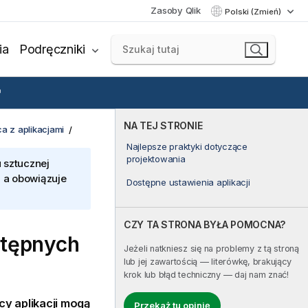
Zasoby Qlik
Polski (Zmień)
ia
Podręczniki
NA TEJ STRONIE
a z aplikacjami
Najlepsze praktyki dotyczące
projektowania
 sztucznej
, a obowiązuje
Dostępne ustawienia aplikacji
CZY TA STRONA BYŁA POMOCNA?
stępnych
Jeżeli natkniesz się na problemy z tą stroną
lub jej zawartością — literówkę, brakujący
krok lub błąd techniczny — daj nam znać!
cy aplikacji mogą
Przekaż tu opinię