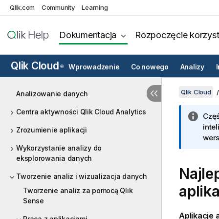
Qlik.com
Community
Learning
Dokumentacja
Rozpoczęcie korzyst
Qlik Cloud
Wprowadzenie
Co nowego
Analizy
®
Qlik Cloud
Analizowanie danych
Centra aktywności Qlik Cloud Analytics
Częś
inte
Zrozumienie aplikacji
wers
Wykorzystanie analizy do
eksplorowania danych
Najle
Tworzenie analiz i wizualizacja danych
aplika
Tworzenie analiz za pomocą Qlik
Sense
Aplikacje 
Praca z aplikacjami