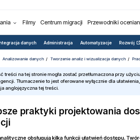
ania
Filmy
Centrum migracji
Przewodniki ocenian
Integracja danych
Administracja
Automatyzacje
Rozwój
Analizowanie danych
Tworzenie analiz i wizualizacja danych
Prac
ć treści na tej stronie mogła zostać przetłumaczona przy użyciu
ligencji. Tłumaczenie to jest oferowane wyłącznie dla ułatwienia
ja anglojęzyczna tej treści.
psze praktyki projektowania do
cji
analityczne obsługują kilka funkcji ułatwień dostępu. Twór