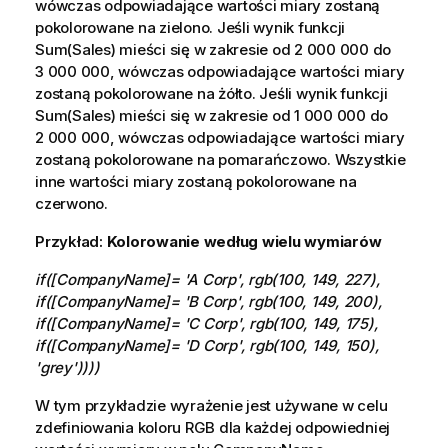
wówczas odpowiadające wartości miary zostaną
pokolorowane na zielono. Jeśli wynik funkcji
Sum(Sales) mieści się w zakresie od 2 000 000 do
3 000 000, wówczas odpowiadające wartości miary
zostaną pokolorowane na żółto. Jeśli wynik funkcji
Sum(Sales) mieści się w zakresie od 1 000 000 do
2 000 000, wówczas odpowiadające wartości miary
zostaną pokolorowane na pomarańczowo. Wszystkie
inne wartości miary zostaną pokolorowane na
czerwono.
Przykład:
Kolorowanie według wielu
wymiarów
if([CompanyName]= 'A Corp', rgb(100, 149, 227),
if([CompanyName]= 'B Corp', rgb(100, 149, 200),
if([CompanyName]= 'C Corp', rgb(100, 149, 175),
if([CompanyName]= 'D Corp', rgb(100, 149, 150),
'grey'))))
W tym przykładzie wyrażenie jest używane w celu
zdefiniowania koloru RGB dla każdej odpowiedniej