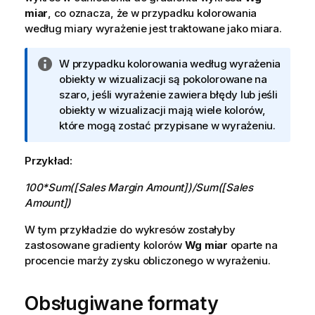
miar
, co oznacza, że w przypadku kolorowania
według miary wyrażenie jest traktowane jako miara.
I
W przypadku kolorowania według wyrażenia
n
obiekty w wizualizacji są pokolorowane na
f
szaro, jeśli wyrażenie zawiera błędy lub jeśli
o
obiekty w wizualizacji mają wiele kolorów,
r
które mogą zostać przypisane w wyrażeniu.
m
a
Przykład:
c
100*Sum([Sales Margin Amount])/Sum([Sales
j
Amount])
a
W tym przykładzie do wykresów zostałyby
zastosowane gradienty kolorów
Wg miar
oparte na
procencie marży zysku obliczonego w wyrażeniu.
Obsługiwane formaty