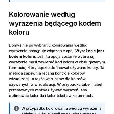
m
a
Kolorowanie według
c
j
wyrażenia będącego kodem
a
koloru
Domyślnie po wybraniu kolorowania według
wyrażenia następuje włączenie opcji
Wyrażenie jest
kodem koloru
. Jeśli ta opcja zostanie wybrana,
wyrażenie musi zawierać kod koloru w obsługiwanym
formacie, który będzie definiował używane kolory. Ta
metoda zapewnia ręczną kontrolę kolorów
wizualizacji, a także warunków dla kolorów
używanych w wizualizacji. W przypadku tabel i tabel
przestawnych można używać wyrażeń, aby
definiować kolor tła i kolor tekstu w kolumnach.
I
W przypadku kolorowania według wyrażenia
n
obiekty w wizualizacji są pokolorowane na