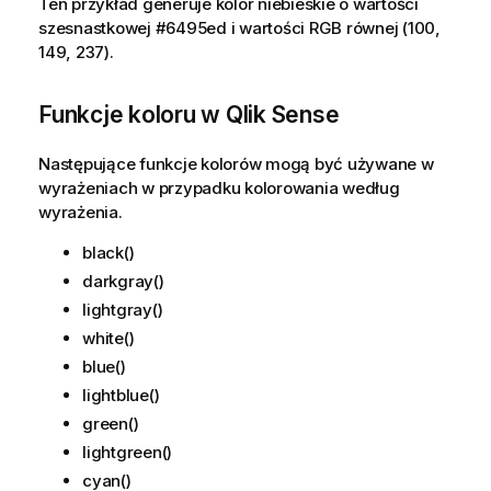
Ten przykład generuje kolor niebieskie o wartości
szesnastkowej #6495ed i wartości
RGB
równej (100,
149, 237).
Funkcje koloru w
Qlik Sense
Następujące funkcje kolorów mogą być używane w
wyrażeniach w przypadku kolorowania według
wyrażenia.
black()
darkgray()
lightgray()
white()
blue()
lightblue()
green()
lightgreen()
cyan()