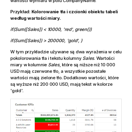
wartości
wymiaru
w
polu
CompanyName.
Przykład:
Kolorowanie tła i czcionki obiektu tabeli
według wartości miary.
if(Sum([Sales]) < 10000, 'red', green())
if(Sum([Sales]) > 200000, 'gold', )
W tym przykładzie używane są dwa wyrażenia w celu
pokolorowania tła i tekstu kolumny
Sales
. Wartości
miary w kolumnie
Sales
, które są niższe niż 10 000
USD mają czerwone tło, a wszystkie pozostałe
wartości mają zielone tło. Dodatkowo wartości, które
są wyższe niż 200 000 USD, mają tekst w kolorze
'
gold
'.