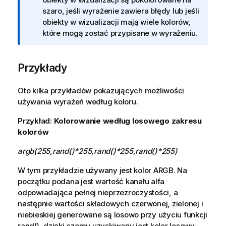
f
szaro, jeśli wyrażenie zawiera błędy lub jeśli
o
obiekty w wizualizacji mają wiele kolorów,
r
które mogą zostać przypisane w wyrażeniu.
m
a
Przykłady
c
j
a
Oto kilka przykładów pokazujących możliwości
używania wyrażeń według koloru.
Przykład:
Kolorowanie według losowego zakresu
kolorów
argb(255,rand()*255,rand()*255,rand()*255)
W tym przykładzie używany jest kolor
ARGB
. Na
początku podana jest wartość kanału alfa
odpowiadająca pełnej nieprzezroczystości, a
następnie wartości składowych czerwonej, zielonej i
niebieskiej generowane są losowo przy użyciu funkcji
rand(), dzięki czemu uzyskiwany jest kolor losowy.