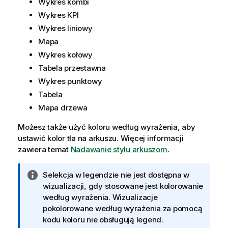
Wykres kombi
Wykres KPI
Wykres liniowy
Mapa
Wykres kołowy
Tabela przestawna
Wykres punktowy
Tabela
Mapa drzewa
Możesz także użyć koloru według wyrażenia, aby
ustawić kolor tła na
arkuszu
. Więcej informacji
zawiera temat
Nadawanie stylu arkuszom
.
I
Selekcja w legendzie nie jest dostępna w
n
wizualizacji, gdy stosowane jest kolorowanie
f
według wyrażenia. Wizualizacje
o
pokolorowane według wyrażenia za pomocą
r
kodu koloru nie obsługują legend.