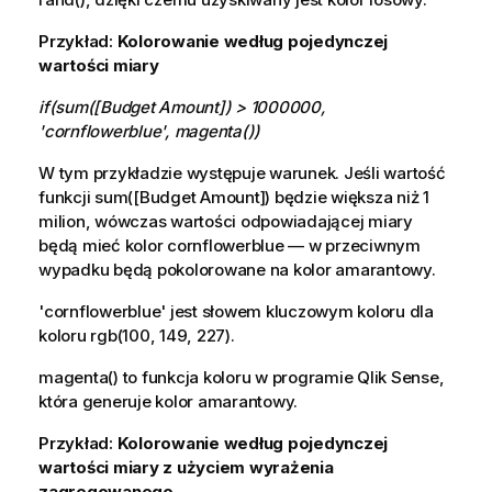
Przykład:
Kolorowanie według pojedynczej
wartości miary
if(sum([Budget Amount]) > 1000000,
'cornflowerblue', magenta())
W tym przykładzie występuje warunek. Jeśli wartość
funkcji
sum([Budget Amount])
będzie większa niż 1
milion, wówczas wartości odpowiadającej
miary
będą mieć kolor
cornflowerblue
— w przeciwnym
wypadku będą pokolorowane na kolor amarantowy.
'
cornflowerblue
' jest słowem kluczowym koloru dla
koloru
rgb(100, 149, 227)
.
magenta() to funkcja koloru w programie
Qlik Sense
,
która generuje kolor amarantowy.
Przykład:
Kolorowanie według pojedynczej
wartości miary z użyciem wyrażenia
zagregowanego