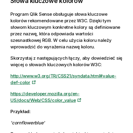
Słowa kluczowe kolorów
Program
Qlik Sense
obsługuje słowa kluczowe
kolorów rekomendowane przez
W3C
. Dzięki tym
słowom kluczowym konkretne kolory są definiowane
przez nazwę, która odpowiada wartości
szesnastkowej RGB. W celu użycia koloru należy
wprowadzić do wyrażenia nazwę koloru.
Skorzystaj z następujących łączy, aby dowiedzieć się
więcej o słowach kluczowych kolorów
W3C
:
http://www.w3.org/TR/CSS21/syndata.html#value-
def-color
https://developer.mozilla.org/en-
US/docs/Web/CSS/color_value
Przykład:
'cornflowerblue'