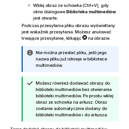
Wklej obraz ze schowka (Ctrl+V), gdy
okno dialogowe
Biblioteka multimediów
jest otwarte.
Podczas przesyłania pliku obrazu wyświetlany
jest wskaźnik przesyłania. Możesz anulować
trwające przesyłanie, klikając
na obrazie.
I
Nie można przesłać pliku, jeśli jego
n
nazwa pliku już istnieje w bibliotece
f
multimediów.
o
r
W
Możesz również dodawać obrazy do
m
s
biblioteki multimediów bez otwierania
a
k
biblioteki multimediów. Po prostu wklej
c
a
obraz ze schowka na arkusz. Obraz
j
z
zostanie automatycznie dodany do
a
ó
biblioteki multimediów i do arkusza.
w
k