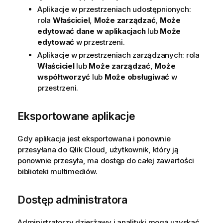
Aplikacje w
przestrzeniach udostępnionych
:
rola
Właściciel
,
Może zarządzać
,
Może
edytować dane w aplikacjach
lub
Może
edytować
w przestrzeni.
Aplikacje w
przestrzeniach zarządzanych
: rola
Właściciel
lub
Może zarządzać
,
Może
współtworzyć
lub
Może obsługiwać
w
przestrzeni.
Eksportowane aplikacje
Gdy aplikacja jest eksportowana i ponownie
przesyłana do
Qlik Cloud
, użytkownik, który ją
ponownie przesyła, ma dostęp do całej zawartości
biblioteki multimediów.
Dostęp administratora
Administratorzy dzierżawy i analityki mogą uzyskać