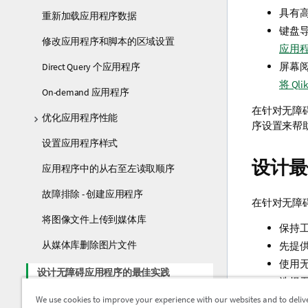
具有
重新加载应用程序数据
键盘
修改应用程序和脚本的区域设置
应用
屏幕
Direct Query 个应用程序
将 Ql
On-demand 应用程序
在针对无障
优化应用程序性能
序设置来帮
设置应用程序样式
设计最
应用程序中的从右至左读取顺序
故障排除 - 创建应用程序
在针对无障
将图像文件上传到媒体库
保持
从媒体库删除图片文件
先提
使用
设计无障碍应用程序的最佳实践
选择
避免
We use cookies to improve your experience with our websites and to deliv
使用工作表