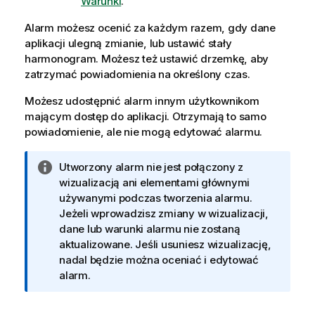
Warunki
.
Alarm możesz ocenić za każdym razem, gdy dane
aplikacji ulegną zmianie, lub ustawić stały
harmonogram. Możesz też ustawić drzemkę, aby
zatrzymać
powiadomienia
na określony czas.
Możesz udostępnić alarm innym użytkownikom
mającym dostęp do aplikacji. Otrzymają to samo
powiadomienie, ale nie mogą edytować alarmu.
I
Utworzony alarm nie jest połączony z
n
wizualizacją
ani elementami głównymi
f
używanymi podczas tworzenia alarmu.
o
Jeżeli wprowadzisz zmiany w wizualizacji,
r
dane lub warunki alarmu nie zostaną
m
aktualizowane. Jeśli usuniesz wizualizację,
a
nadal będzie można oceniać i edytować
c
alarm.
j
a