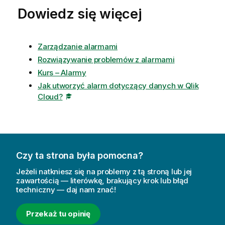
Dowiedz się więcej
u
d
G
o
Zarządzanie alarmami
v
Rozwiązywanie problemów z alarmami
e
Kurs – Alarmy
r
Jak utworzyć alarm dotyczący danych w Qlik
n
Cloud?
m
e
n
t
Czy ta strona była pomocna?
Jeżeli natkniesz się na problemy z tą stroną lub jej
zawartością — literówkę, brakujący krok lub błąd
techniczny — daj nam znać!
Przekaż tu opinię