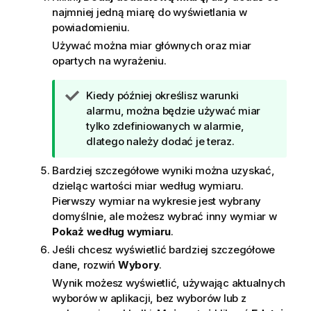
najmniej jedną miarę do wyświetlania w
powiadomieniu.
Używać można miar głównych oraz miar
opartych na wyrażeniu.
W
Kiedy później określisz warunki
s
alarmu, można będzie używać miar
k
tylko zdefiniowanych w alarmie,
a
dlatego należy dodać je teraz.
z
Bardziej szczegółowe wyniki można uzyskać,
ó
dzieląc wartości miar według wymiaru.
w
Pierwszy wymiar na wykresie jest wybrany
k
domyślnie, ale możesz wybrać inny wymiar w
a
Pokaż według wymiaru
.
Jeśli chcesz wyświetlić bardziej szczegółowe
dane, rozwiń
Wybory
.
Wynik możesz wyświetlić, używając aktualnych
wyborów w aplikacji, bez wyborów lub z