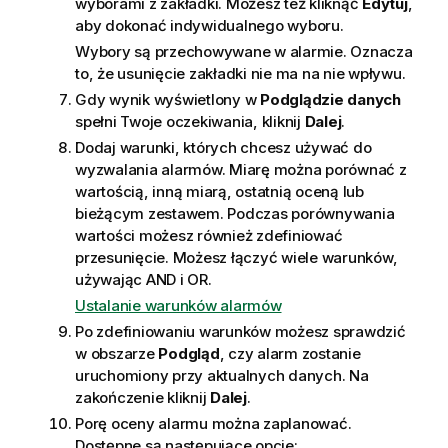
wyborami z
zakładki
. Możesz też kliknąć
Edytuj
,
aby dokonać indywidualnego wyboru.
Wybory są przechowywane w alarmie. Oznacza
to, że usunięcie zakładki nie ma na nie wpływu.
Gdy wynik wyświetlony w
Podglądzie danych
spełni Twoje oczekiwania, kliknij
Dalej
.
Dodaj warunki, których chcesz używać do
wyzwalania alarmów. Miarę można porównać z
wartością, inną miarą, ostatnią oceną lub
bieżącym zestawem. Podczas porównywania
wartości możesz również zdefiniować
przesunięcie. Możesz łączyć wiele warunków,
używając
AND
i
OR
.
Ustalanie warunków alarmów
Po zdefiniowaniu warunków możesz sprawdzić
w obszarze
Podgląd
, czy alarm zostanie
uruchomiony przy aktualnych danych. Na
zakończenie kliknij
Dalej
.
Porę oceny alarmu można zaplanować.
Dostępne są następujące opcje: