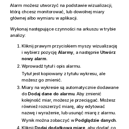
Alarm możesz utworzyć na podstawie wizualizacji,
którą chcesz monitorować, lub dowolnej miary
głównej albo wymiaru w aplikacji.
Wykonaj następujące czynności na
arkuszu
w trybie
analizy:
Kliknij prawym przyciskiem myszy wizualizację
i wybierz pozycję
Alarmy
, a następnie
Utwórz
nowy alarm
.
Wprowadź tytuł i opis alarmu.
Tytuł jest kopiowany z tytułu
wykresu
, ale
możesz go zmienić.
Miary na wykresie są automatycznie dodawane
do
Dodaj dane do alarmu
. Aby zmienić
kolejność miar, możesz je przeciągać. Możesz
również rozszerzyć miarę, aby edytować
nazwę i wyrażenie, lub usunąć miarę z alarmu.
Wynik można zobaczyć w
Podglądzie danych
.
Kliknij
Dodaj dodatkową miarę
, aby dodać co