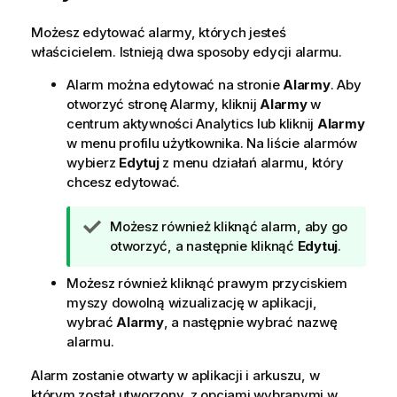
Możesz edytować alarmy, których jesteś
właścicielem. Istnieją dwa sposoby edycji alarmu.
Alarm można edytować na stronie
Alarmy
. Aby
otworzyć stronę Alarmy, kliknij
Alarmy
w
centrum aktywności
Analytics
lub kliknij
Alarmy
w menu profilu użytkownika. Na liście alarmów
wybierz
Edytuj
z menu działań alarmu, który
chcesz edytować.
W
Możesz również kliknąć alarm, aby go
s
otworzyć, a następnie kliknąć
Edytuj
.
k
Możesz również kliknąć prawym przyciskiem
a
myszy dowolną wizualizację w aplikacji,
z
wybrać
Alarmy
, a następnie wybrać nazwę
ó
alarmu.
w
k
Alarm zostanie otwarty w aplikacji i arkuszu, w
a
którym został utworzony, z opcjami wybranymi w