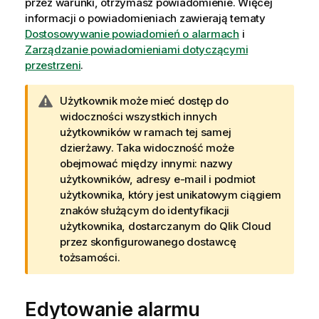
przez warunki, otrzymasz powiadomienie. Więcej
informacji o powiadomieniach zawierają tematy
Dostosowywanie powiadomień o alarmach
i
Zarządzanie powiadomieniami dotyczącymi
przestrzeni
.
O
Użytkownik może mieć dostęp do
s
widoczności wszystkich innych
t
użytkowników w ramach tej samej
r
dzierżawy. Taka widoczność może
z
obejmować między innymi: nazwy
e
użytkowników, adresy e-mail i podmiot
ż
użytkownika, który jest unikatowym ciągiem
e
znaków służącym do identyfikacji
n
użytkownika, dostarczanym do
Qlik Cloud
i
przez skonfigurowanego dostawcę
e
tożsamości.
Edytowanie alarmu