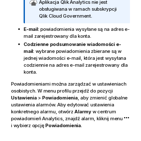
U
Aplikacja
Qlik Analytics
nie jest
w
obsługiwana w ramach
subskrypcji
a
Qlik Cloud Government
.
g
E-mail
: powiadomienia wysyłane są na adres e-
a
mail zarejestrowany dla konta.
d
o
Codzienne podsumowanie wiadomości e-
t
mail
: wybrane powiadomienia zbierane są w
y
jednej wiadomości e-mail, która jest wysyłana
c
codziennie na adres e-mail zarejestrowany dla
z
konta.
ą
Powiadomieniami można zarządzać w ustawieniach
c
osobistych. W menu profilu przejdź do pozycji
a
Ustawienia
>
Powiadomienia
, aby zmienić globalne
Q
ustawienia alarmów. Aby edytować ustawienia
l
konkretnego alarmu, otwórz
Alarmy
w centrum
i
powiadomień
Analytics
, znajdź alarm, kliknij menu
k
i wybierz opcję
Powiadomienia
.
C
l
o