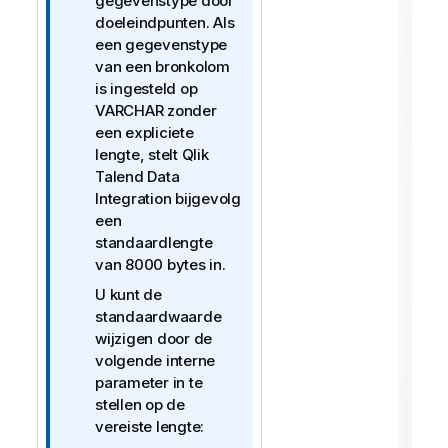
r
gegevenstype door
m
doeleindpunten. Als
a
een gegevenstype
t
van een bronkolom
i
is ingesteld op
e
VARCHAR zonder
een expliciete
lengte, stelt
Qlik
Talend Data
Integration
bijgevolg
een
standaardlengte
van 8000 bytes in.
U kunt de
standaardwaarde
wijzigen door de
volgende interne
parameter in te
stellen op de
vereiste lengte: