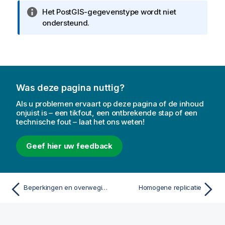
i
I
Het PostGIS-gegevenstype wordt niet
e
n
ondersteund.
f
o
r
m
a
Was deze pagina nuttig?
t
i
Als u problemen ervaart op deze pagina of de inhoud
e
onjuist is – een tikfout, een ontbrekende stap of een
technische fout – laat het ons weten!
Geef hier uw feedback
Beperkingen en overwegingen
Homogene replicatie