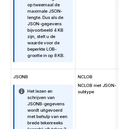
op tweemaal de
maximale JSON-
lengte. Dus als de
JSON-gegevens
bijvoorbeeld 4 KB
zijn, stelt u de
waarde voor de
beperkte LOB-
grootte in op 8 KB.
JSONB
NCLOB
NCLOB met JSON-
I
Het lezen en
subtype
n
schrijven van
f
JSONB-gegevens
o
wordt uitgevoerd
r
met behulp van een
m
brede tekenreeks