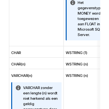
I
Het
n
gegevenstype
f
MONEY wordt
o
toegewezen
r
aan FLOAT in
m
Microsoft SQL
a
Server.
t
i
e
CHAR
WSTRING (1)
CHAR(n)
WSTRING (n)
VARCHAR(n)
WSTRING (n)
I
VARCHAR zonder
n
een lengte (n) wordt
f
niet herkend als een
o
geldig