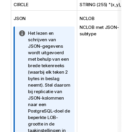
CIRCLE
STRING (255) "(x,y),r"
JSON
NCLOB
NCLOB met JSON-
I
Het lezen en
subtype
n
schrijven van
f
JSON-gegevens
o
wordt uitgevoerd
r
met behulp van een
m
brede tekenreeks
a
(waarbij elk teken 2
t
bytes in beslag
i
neemt). Stel daarom
e
bij replicatie van
JSON-kolommen
naar een
PostgreSQL-doel de
beperkte LOB-
grootte in de
taakinstellingen in