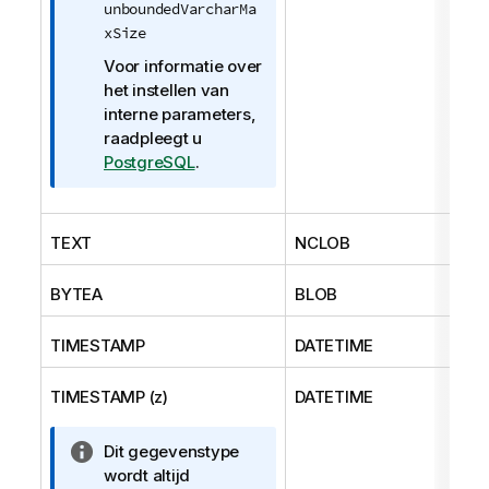
unboundedVarcharMa
xSize
Voor informatie over
het instellen van
interne parameters,
raadpleegt u
PostgreSQL
.
TEXT
NCLOB
BYTEA
BLOB
TIMESTAMP
DATETIME
TIMESTAMP (z)
DATETIME
I
Dit gegevenstype
n
wordt altijd