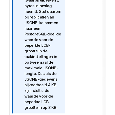
a
(waarbij elk teken 2
t
bytes in beslag
i
neemt). Stel daarom
e
bij replicatie van
JSONB-kolommen
naar een
PostgreSQL-doel de
waarde voor de
beperkte LOB-
grootte in de
taakinstellingen in
op tweemaal de
maximale JSONB-
lengte. Dus als de
JSONB-gegevens
bijvoorbeeld 4 KB
zijn, stelt u de
waarde voor de
beperkte LOB-
grootte in op 8 KB.