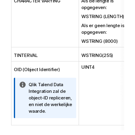
CHARACTER VARYING
Als de lengte is
opgegeven:
WSTRING (LENGTH)
Als er geen lengte is
opgegeven:
WSTRING (8000)
TINTERVAL
WSTRING(255)
UINT4
OID (Object Identifier)
I
Qlik Talend Data
n
Integration
zal de
f
object-ID repliceren,
o
en niet de werkelijke
r
waarde.
m
a
t