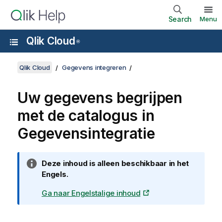
Search
Menu
Qlik Cloud
®
Qlik Cloud
Gegevens integreren
Uw gegevens begrijpen
met de catalogus in
Gegevensintegratie
I
Deze inhoud is alleen beschikbaar in het
n
Engels.
f
Ga naar Engelstalige inhoud
o
r
m