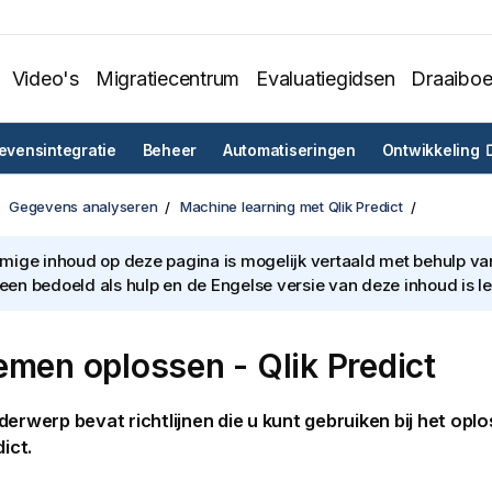
Video's
Migratiecentrum
Evaluatiegidsen
Draaibo
vensintegratie
Beheer
Automatiseringen
Ontwikkeling
Gegevens analyseren
Machine learning met Qlik Predict
ige inhoud op deze pagina is mogelijk vertaald met behulp van 
lleen bedoeld als hulp en de Engelse versie van deze inhoud is l
emen oplossen -
Qlik Predict
derwerp bevat richtlijnen die u kunt gebruiken bij het opl
dict
.