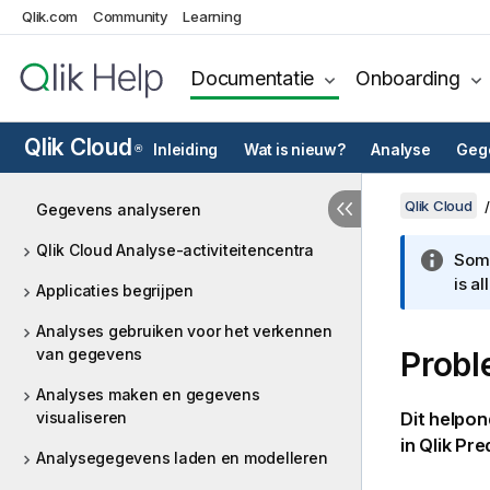
Qlik.com
Community
Learning
Documentatie
Onboarding
Qlik Cloud
Inleiding
Wat is nieuw?
Analyse
Gege
®
Qlik Cloud
Gegevens analyseren
Qlik Cloud Analyse-activiteitencentra
Somm
is a
Applicaties begrijpen
Analyses gebruiken voor het verkennen
van gegevens
Probl
Analyses maken en gegevens
visualiseren
Dit helpon
in
Qlik Pre
Analysegegevens laden en modelleren