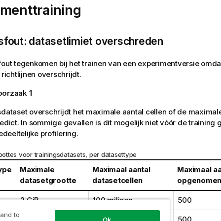
imenttraining
sfout: datasetlimiet overschreden
fout tegenkomen bij het trainen van een experimentversie omda
richtlijnen overschrijdt.
 oorzaak
1
sdataset overschrijdt het maximale aantal cellen of de maxima
redict
. In sommige gevallen is dit mogelijk niet vóór de training 
deeltelijke
profilering
.
ottes voor trainingsdatasets, per datasettype
ype
Maximale
Maximaal aantal
Maximaal aa
datasetgrootte
datasetcellen
opgenomen
2 GiB
100 miljoen
500
 and to
2 GiB
500 miljoen
500
Ok