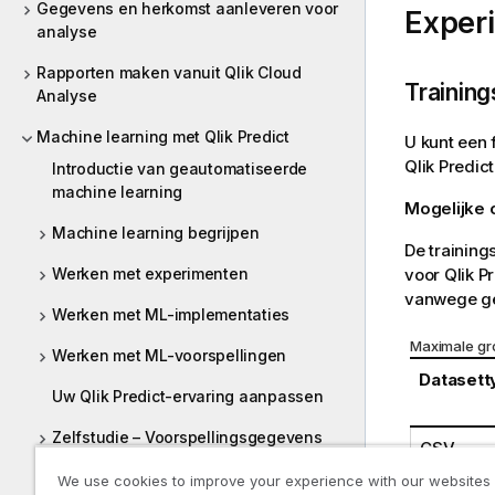
Gegevens en herkomst aanleveren voor
Exper
analyse
Rapporten maken vanuit Qlik Cloud
Training
Analyse
Machine learning met Qlik Predict
U kunt een 
Qlik Predict
Introductie van geautomatiseerde
machine learning
Mogelijke
Machine learning begrijpen
De training
Werken met experimenten
voor
Qlik P
vanwege ge
Werken met ML-implementaties
Maximale gro
Werken met ML-voorspellingen
Datasett
Uw Qlik Predict-ervaring aanpassen
Zelfstudie – Voorspellingsgegevens
CSV
genereren en visualiseren
We use cookies to improve your experience with our websites
Parquet