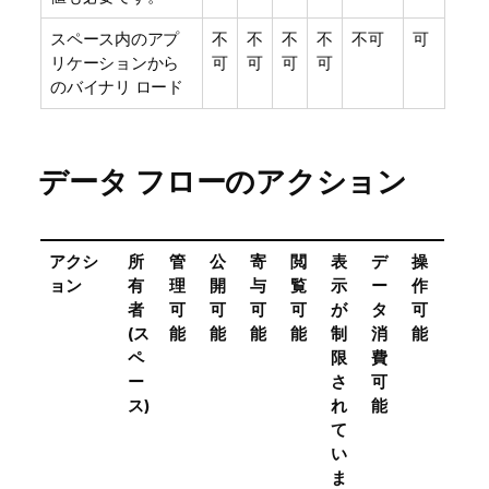
スペース内のアプ
不
不
不
不
不可
可
リケーションから
可
可
可
可
のバイナリ ロード
データ フローのアクション
アクシ
所
管
公
寄
閲
表
デ
操
ョン
有
理
開
与
覧
示
ー
作
者
可
可
可
可
が
タ
可
(ス
能
能
能
能
制
消
能
ペ
限
費
ー
さ
可
ス)
れ
能
て
い
ま