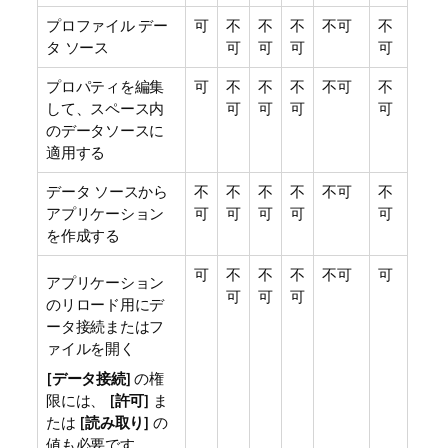
プロファイル デー
可
不
不
不
不可
不
タ ソース
可
可
可
可
プロパティを編集
可
不
不
不
不可
不
して、スペース内
可
可
可
可
のデータソースに
適用する
データ ソースから
不
不
不
不
不可
不
アプリケーション
可
可
可
可
可
を作成する
可
不
不
不
不可
可
アプリケーション
可
可
可
のリロード用にデ
ータ接続またはフ
ァイルを開く
[
データ接続
] の権
限には、 [
許可
] ま
たは [
読み取り
] の
値も必要です。