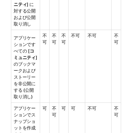
ニティ
] に
対する公開
および公開
取り消し
不
不
不
不可
不可
不
アプリケー
可
可
可
可
ションです
べての [
コ
ミュニティ
]
のブックマ
ークおよび
ストーリー
を非公開に
する (公開
取り消し)
アプリケー
可
不
可
可
不可
不
ションでス
可
可
ナップショ
ットを作成