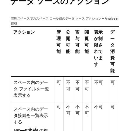
データ ソースのアクション
管理スペースでのスペース ロール別のデータ ソース アクション – Analyzer
資格
アクション
管
公
寄
閲
表示
デ
理
開
与
覧
が制
ー
可
可
可
可
限さ
タ
能
能
能
能
れて
消
いま
費
す
可
能
スペース内のデー
可
不
不
不
不可
可
タ ファイルを一覧
可
可
可
表示する
可
不
不
不
不可
可
スペース内のデー
可
可
可
タ接続を一覧表示
する
[
データ接続
] の権