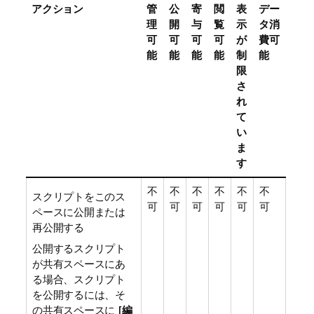
アクション
管
公
寄
閲
表
デー
理
開
与
覧
示
タ消
可
可
可
可
が
費可
能
能
能
能
制
能
限
さ
れ
て
い
ま
す
不
不
不
不
不
不
スクリプトをこのス
可
可
可
可
可
可
ペースに公開または
再公開する
公開するスクリプト
が共有スペースにあ
る場合、スクリプト
を公開するには、そ
の共有スペースに [
編