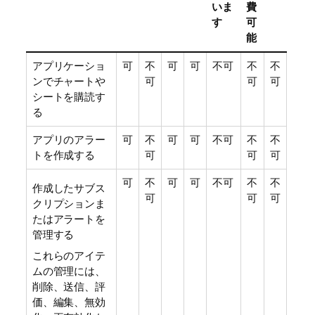
いま
費
す
可
能
アプリケーショ
可
不
可
可
不可
不
不
ンでチャートや
可
可
可
シートを購読す
る
アプリのアラー
可
不
可
可
不可
不
不
トを作成する
可
可
可
可
不
可
可
不可
不
不
作成したサブス
可
可
可
クリプションま
たはアラートを
管理する
これらのアイテ
ムの管理には、
削除、送信、評
価、編集、無効