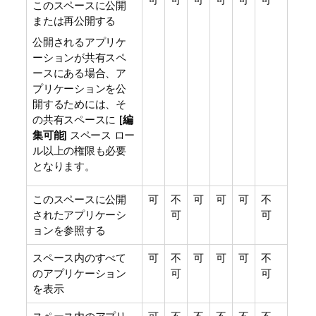
このスペースに公開
または再公開する
公開されるアプリケ
ーションが共有スペ
ースにある場合、ア
プリケーションを公
開するためには、そ
の共有スペースに [
編
集可能
] スペース ロー
ル以上の権限も必要
となります。
このスペースに公開
可
不
可
可
可
不
されたアプリケーシ
可
可
ョンを参照する
スペース内のすべて
可
不
可
可
可
不
のアプリケーション
可
可
を表示