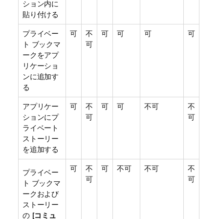
ション内に
貼り付ける
プライベー
可
不
可
可
可
可
ト ブックマ
可
ークをアプ
リケーショ
ンに追加す
る
アプリケー
可
不
可
可
不可
不
ションにプ
可
可
ライベート
ストーリー
を追加する
可
不
可
不可
不可
不
プライベー
可
可
ト ブックマ
ークおよび
ストーリー
の [
コミュ