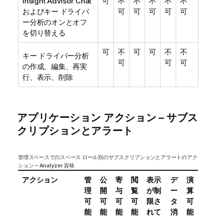
Insight Advisor Chat
可
不
不
不
不
不
およびキー ドライバ
可
可
可
可
可
ー分析のオンとオフ
を切り替える
可
不
可
可
不
不
キー ドライバー分析
可
可
可
の作成、編集、再実
行、表示、削除
アプリケーション アクション – サブス
クリプションとアラート
管理スペースでのスペース ロール別のサブスクリプションとアラートのアク
ション – Analyzer 資格
アクション
管
公
寄
閲
表示
デ
演
理
開
与
覧
が制
ー
算
可
可
可
可
限さ
タ
可
能
能
能
能
れて
消
能