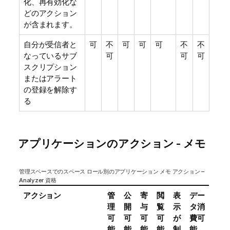
化、再有効化な
どのアクション
が含まれます。
自分が受信者と
可
不
可
可
可
不
不
なっているサブ
可
可
可
スクリプション
またはアラート
の登録を解除す
る
アプリケーションのアクション - メモ
管理スペースでのスペース ロール別のアプリケーション メモ アクション –
Analyzer 資格
アクション
管
公
寄
閲
表
デー
理
開
与
覧
示
タ消
可
可
可
可
が
費可
能
能
能
能
制
能