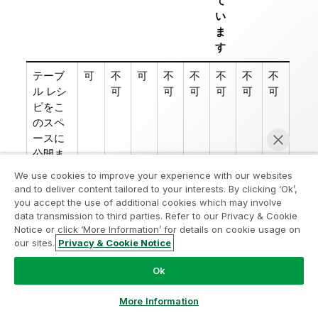
て
い
ま
す
テーブ
可
不
可
不
不
不
不
不
ル レシ
可
可
可
可
可
可
ピをこ
のスペ
ースに
公開ま
たは再
We use cookies to improve your experience with our websites
公開す
and to deliver content tailored to your interests. By clicking ‘Ok’,
る
you accept the use of additional cookies which may involve
data transmission to third parties. Refer to our Privacy & Cookie
スペー
可
可
不
可
可
可
不
可
Notice or click ‘More Information’ for details on cookie usage on
our sites.
スのテ
Privacy & Cookie Notice
可
可
今すぐチャット
ーブル
Ok
レシピ
をすべ
More Information
て表示