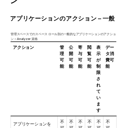
ン
アプリケーションのアクション – 一般
管理スペースでのスペース ロール別の一般的なアプリケーションのアクショ
ン – Analyzer 資格
アクション
管
公
寄
閲
表
デー
理
開
与
覧
示
タ消
可
可
可
可
が
費可
能
能
能
能
制
能
限
さ
れ
て
い
ま
す
不
不
不
不
不
不
アプリケーションを
可
可
可
可
可
可