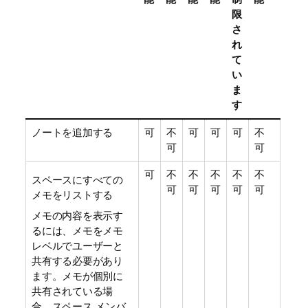
限
さ
れ
て
い
ま
す
ノートを追加する
可
不
可
可
可
不
可
可
可
不
不
不
不
不
スペースにすべての
可
可
可
可
可
メモをリストする
メモの内容を表示す
るには、メモをメモ
レベルでユーザーと
共有する必要があり
ます。メモが個別に
共有されている場
合、スペース メンバ