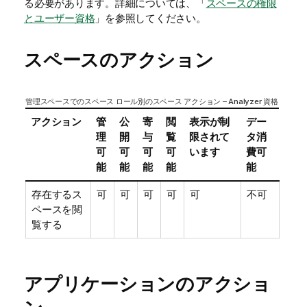
る必要があります。詳細については、「
スペースの権限
とユーザー資格
」を参照してください。
スペースのアクション
管理スペースでのスペース ロール別のスペース アクション – Analyzer 資格
アクション
管
公
寄
閲
表示が制
デー
理
開
与
覧
限されて
タ消
可
可
可
可
います
費可
能
能
能
能
能
存在するス
可
可
可
可
可
不可
ペースを閲
覧する
アプリケーションのアクショ