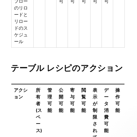
フロー
可
可
可
可
可
のリロ
ードと
リロー
ドのス
ケジュ
ール
テーブル レシピのアクション
アクシ
所
管
公
寄
閲
表
デ
操
ョン
有
理
開
与
覧
示
ー
作
者
可
可
可
可
が
タ
可
(ス
能
能
能
能
制
消
能
ペ
限
費
ー
さ
可
ス)
れ
能