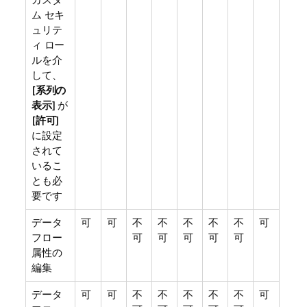
ム セキ
ュリテ
ィ ロー
ルを介
して、
[
系列の
表示
] が
[
許可
]
に設定
されて
いるこ
とも必
要です
データ
可
可
不
不
不
不
不
可
フロー
可
可
可
可
可
属性の
編集
データ
可
可
不
不
不
不
不
可