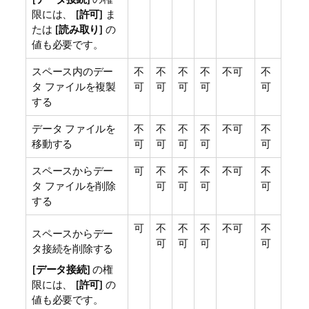
限には、 [
許可
] ま
たは [
読み取り
] の
値も必要です。
スペース内のデー
不
不
不
不
不可
不
タ ファイルを複製
可
可
可
可
可
する
データ ファイルを
不
不
不
不
不可
不
移動する
可
可
可
可
可
スペースからデー
可
不
不
不
不可
不
タ ファイルを削除
可
可
可
可
する
可
不
不
不
不可
不
スペースからデー
可
可
可
可
タ接続を削除する
[
データ接続
] の権
限には、 [
許可
] の
値も必要です。