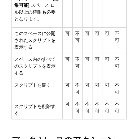
集可能
] スペース ロー
ル以上の権限も必要
となります。
このスペースに公開
可
不
可
可
可
不
されたスクリプトを
可
可
表示する
スペース内のすべて
可
不
可
可
可
不
のスクリプトを表示
可
可
する
スクリプトを開く
可
不
可
可
可
不
可
可
可
不
不
不
不
不
スクリプトを削除す
可
可
可
可
可
る