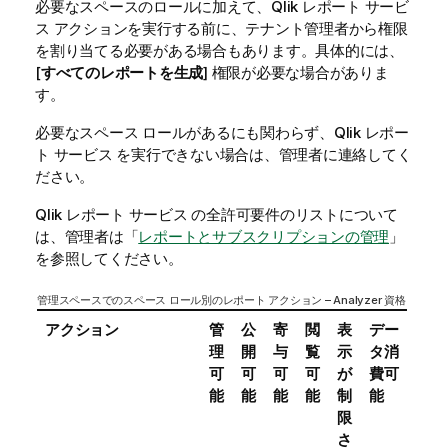
必要なスペースのロールに加えて、
Qlik レポート サービ
ス
アクションを実行する前に、テナント管理者から権限
を割り当てる必要がある場合もあります。具体的には、
[
すべてのレポートを生成
] 権限が必要な場合がありま
す。
必要なスペース ロールがあるにも関わらず、
Qlik レポー
ト サービス
を実行できない場合は、管理者に連絡してく
ださい。
Qlik レポート サービス
の全許可要件のリストについて
は、管理者は「
レポートとサブスクリプションの管理
」
を参照してください。
管理スペースでのスペース ロール別のレポート アクション – Analyzer 資格
アクション
管
公
寄
閲
表
デー
理
開
与
覧
示
タ消
可
可
可
可
が
費可
能
能
能
能
制
能
限
さ