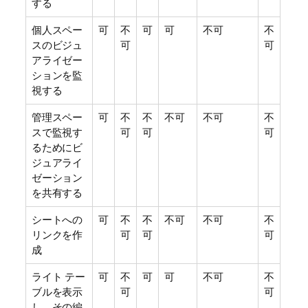
する
個人スペー
可
不
可
可
不可
不
スの
ビジュ
可
可
アライゼー
ション
を監
視する
管理スペー
可
不
不
不可
不可
不
スで監視す
可
可
可
るためにビ
ジュアライ
ゼーション
を共有する
シートへの
可
不
不
不可
不可
不
リンクを作
可
可
可
成
ライト テー
可
不
可
可
不可
不
ブルを表示
可
可
し、その編