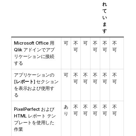
れ
て
い
ま
す
Microsoft Office
用
可
不
可
不
不
不
Qlik
アドインでアプ
可
可
可
可
リケーションに接続
する
アプリケーションの
可
不
不
不
不
不
[
レポート
] セクション
可
可
可
可
可
を表示および使用す
る
あ
不
不
不
不
不
PixelPerfect
および
り
可
可
可
可
可
HTML
レポート テン
プレートを使用した
作業