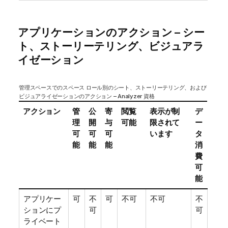
アプリケーションのアクション – シー
ト、ストーリーテリング、ビジュアラ
イゼーション
管理スペースでのスペース ロール別のシート、ストーリーテリング、および
ビジュアライゼーションのアクション – Analyzer 資格
アクション
管
公
寄
閲覧
表示が制
デ
理
開
与
可能
限されて
ー
可
可
可
います
タ
能
能
能
消
費
可
能
アプリケー
可
不
可
不可
不可
不
ションにプ
可
可
ライベート