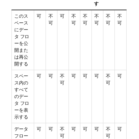
す
このス
可
不
可
不
不
不
不
不
ペース
可
可
可
可
可
可
にデー
タ フロ
ーを公
開また
は再公
開する
スペー
可
可
不
可
可
可
不
可
ス内の
可
可
すべて
のデー
タ フロ
ーを表
示する
データ
可
可
不
可
可
可
不
可
フロー
可
可