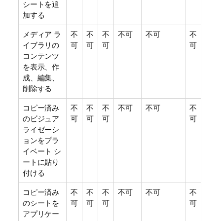
シートを追
加する
メディア ラ
不
不
不
不可
不可
不
イブラリの
可
可
可
可
コンテンツ
を表示、作
成、編集、
削除する
コピー済み
不
不
不
不可
不可
不
のビジュア
可
可
可
可
ライゼーシ
ョンをプラ
イベート シ
ートに貼り
付ける
コピー済み
不
不
不
不可
不可
不
のシートを
可
可
可
可
アプリケー