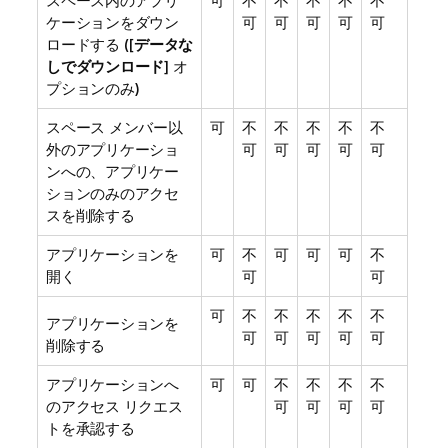
スペース内のアプリ
可
不
不
不
不
不
ケーションをダウン
可
可
可
可
可
ロードする ([
データな
しでダウンロード
] オ
プションのみ)
スペース メンバー以
可
不
不
不
不
不
外のアプリケーショ
可
可
可
可
可
ンへの、アプリケー
ションのみのアクセ
スを削除する
アプリケーションを
可
不
可
可
可
不
開く
可
可
可
不
不
不
不
不
アプリケーションを
可
可
可
可
可
削除する
アプリケーションへ
可
可
不
不
不
不
のアクセス リクエス
可
可
可
可
トを承認する