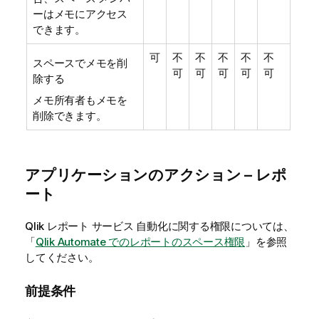
ーはメモにアクセス
できます。
可
不
不
不
不
不
スペースでメモを削
可
可
可
可
可
除する
メモ所有者もメモを
削除できます。
アプリケーションのアクション – レポ
ート
Qlik レポート サービス
自動化に関する権限については、
「
Qlik Automate でのレポートのスペース権限
」を参照
してください。
前提条件