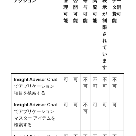
アクション
管
公
寄
閲
表
デー
理
開
与
覧
示
タ消
可
可
可
可
が
費可
能
能
能
能
制
能
限
さ
れ
て
い
ま
す
Insight Advisor Chat
可
可
不
不
不
不
でアプリケーション
可
可
可
可
項目を検索する
Insight Advisor Chat
可
可
不
可
可
可
でアプリケーション
可
マスター アイテムを
検索する