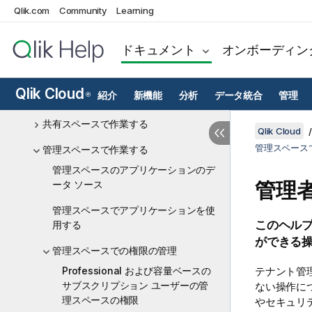
Qlik MCP サーバー
Qlik.com
Community
Learning
Discovery Agent
ドキュメント
オンボーディン
他の ユーザーとのコラボレーション
ノートを使用した情報の取得と共有
Qlik Cloud
紹介
新機能
分析
データ統合
管理
®
スペースで作業する
共有スペースで作業する
Qlik Cloud
管理スペース
管理スペースで作業する
管理スペースのアプリケーションのデ
管理
ータ ソース
管理スペースでアプリケーションを使
このヘルプ
用する
ができる
管理スペースでの権限の管理
Professional および容量ベースの
テナント管
サブスクリプション ユーザーの管
ない操作に
理スペースの権限
やセキュリ