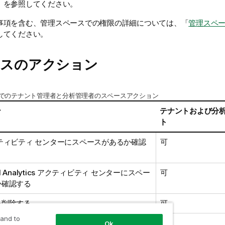
」を参照してください。
事項を含む、管理スペースでの権限の詳細については、「
管理スペ
してください。
ースのアクション
でのテナント管理者と分析管理者のスペースアクション
ン
テナントおよび分
ト
ティビティ センターにスペースがあるか確認
可
 Analytics
アクティビティ センター
にスペー
可
か確認する
を削除する
可
 and to
にメンバーを追加する
可
Ok