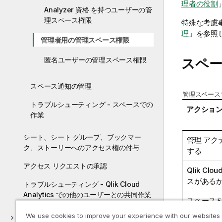
理者の役割
Analyzer 資格 を持つユーザーの管
理スペース権限
特殊な考慮
理
」を参照
管理者用の管理スペース権限
匿名ユーザーの管理スペース権限
スペ
スペース通知の管理
管理スペース
トラブルシューティング - スペースでの
アクショ
作業
シート、シート グループ、ブックマー
管理
アク
ク、ストーリーへのアクセス権の付与
する
アクセス リクエストの承認
Qlik Cloud
スがある
トラブルシューティング - Qlik Cloud
Analytics での他のユーザーとの共同作業
スペース
We use cookies to improve your experience with our websites
Qlik Analytics モバイル アプリ
スペース