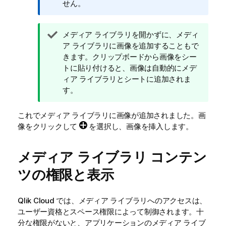
メ
せん。
モ
ヒ
メディア ライブラリを開かずに、メディ
ン
ア ライブラリに画像を追加することもで
ト
きます。クリップボードから画像をシー
メ
トに貼り付けると、画像は自動的にメデ
モ
ィア ライブラリとシートに追加されま
す。
これでメディア ライブラリに画像が追加されました。画
像をクリックして
を選択し、画像を挿入します。
メディア ライブラリ コンテン
ツの権限と表示
Qlik Cloud
では、メディア ライブラリへのアクセスは、
ユーザー資格とスペース権限によって制御されます。十
分な権限がないと、アプリケーションのメディア ライブ