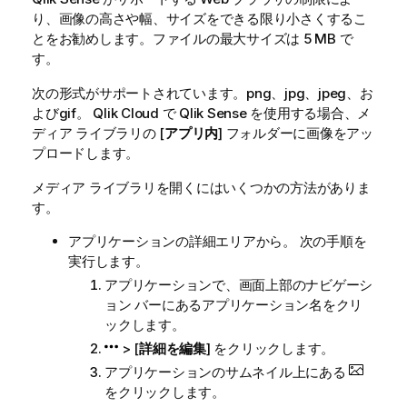
り、画像の高さや幅、サイズをできる限り小さくするこ
とをお勧めします。ファイルの最大サイズは 5 MB で
す。
次の形式がサポートされています。
png
、
jpg
、
jpeg
、お
よび
gif
。
Qlik Cloud
で
Qlik Sense
を使用する場合、メ
ディア ライブラリの [
アプリ内
] フォルダーに画像をアッ
プロードします。
メディア ライブラリを開くにはいくつかの方法がありま
す。
アプリケーションの詳細エリアから。 次の手順を
実行します。
アプリケーションで、画面上部のナビゲーシ
ョン バーにあるアプリケーション名をクリ
ックします。
> [
詳細を編集
] をクリックします。
アプリケーションのサムネイル上にある
をクリックします。