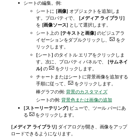
シートの編集。例:
シートに [
画像
] オブジェクトを追加しま
す。プロパティで、 [
メディア ライブラリ
]
を [
画像ソース
] として選択します。
シート上の [
テキストと画像
] のビジュアラ
イゼーションをダブルクリックし、
をク
リックします。
[
シート
] のタイトル エリアをクリックしま
す。次に、プロパティ パネルで、 [
サムネイ
ル
] の
をクリックします。
チャートまたはシートに背景画像を追加する
手順に従って、
をクリックします。
棒グラフの例:
背景のカスタマイズ
シートの例:
背景色または画像の追加
[
ストーリーテリング
] ビューで、ツール バーにあ
る
をクリックします。
[
メディア ライブラリ
] ダイアログが開き、画像をアップ
ロードできるようになります。