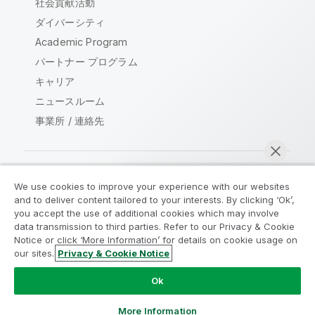
社会貢献活動
ダイバーシティ
Academic Program
パートナー プログラム
キャリア
ニュースルーム
事業所 / 連絡先
We use cookies to improve your experience with our websites
Qlik コミュニティ
and to deliver content tailored to your interests. By clicking ‘Ok’,
you accept the use of additional cookies which may involve
data transmission to third parties. Refer to our Privacy & Cookie
法的契約
製品規約
Legal Policies
Notice or click ‘More Information’ for details on cookie usage on
リーガルポリシー
利用規約
商標
our sites.
Privacy & Cookie Notice
今すぐチャット
Do Not Share My Info
Ok
Copyright © 1993-2026 QlikTech International AB.無断複写・
転載を禁じます。
More Information