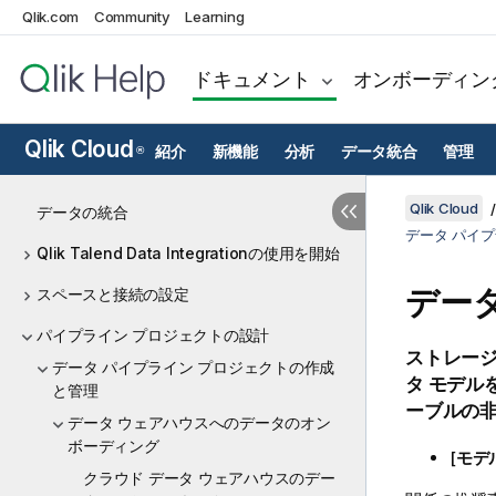
Qlik.com
Community
Learning
ドキュメント
オンボーディン
Qlik Cloud
紹介
新機能
分析
データ統合
管理
®
Qlik Cloud
データの統合
データ パイ
Qlik Talend Data Integrationの使用を開始
デー
スペースと接続の設定
パイプライン プロジェクトの設計
ストレー
データ パイプライン プロジェクトの作成
タ モデル
と管理
ーブルの
データ ウェアハウスへのデータのオン
ボーディング
[
モデ
クラウド データ ウェアハウスのデー