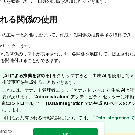
事項を取得したり、自身の関係を追加したりできます。
れる関係の使用
トの主キーと列名に基づいて、作成する関係の推奨事項を取得でき
クリックします。
される関係のリストが表示されます。各関係を展開して、提案された
トを関連付けることができます。
ヒ
[
AI による推薦を含める
] をクリックすると、生成 AI を使用して
ン
推奨事項を生成することもできます。
ト
これには、テナント管理者によってテナント レベルで 生成 AI が
メ
要があります。[
Administration
] アクティビティ センターに移動し
モ
能コントロール
] で、 [
Data Integration での生成 AI ベース
にします。
可用性と共有される情報の詳細については、「
Data Integratio
のアシスタント
」を参照してください。
 and to
Ok