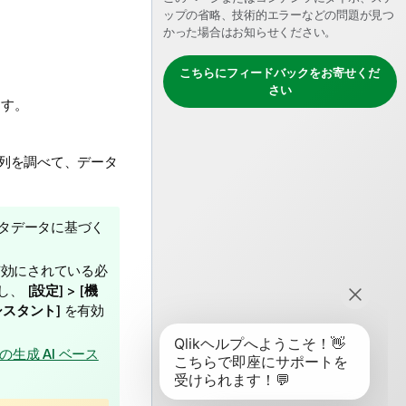
ップの省略、技術的エラーなどの問題が見つ
かった場合はお知らせください。
こちらにフィードバックをお寄せくだ
さい
ます。
列を調べて、データ
メタデータに基づく
有効にされている必
、 [
設定
] > [
機
のアシスタント
] を有効
n での生成 AI ベース