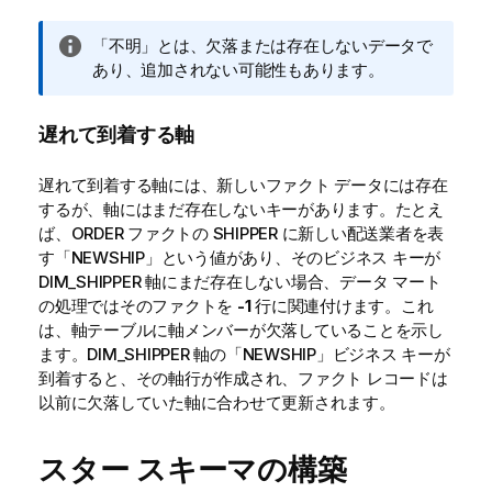
情
「不明」とは、欠落または存在しないデータで
報
あり、追加されない可能性もあります。
メ
モ
遅れて到着する軸
遅れて到着する軸には、新しいファクト データには存在
するが、軸にはまだ存在しないキーがあります。たとえ
ば、ORDER ファクトの SHIPPER に新しい配送業者を表
す「NEWSHIP」という値があり、そのビジネス キーが
DIM_SHIPPER 軸にまだ存在しない場合、データ マート
の処理ではそのファクトを
-1
行に関連付けます。これ
は、軸テーブルに軸メンバーが欠落していることを示し
ます。DIM_SHIPPER 軸の「NEWSHIP」ビジネス キーが
到着すると、その軸行が作成され、ファクト レコードは
以前に欠落していた軸に合わせて更新されます。
スター スキーマの構築