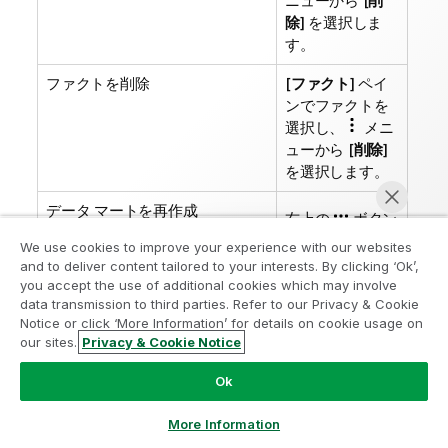
ニューから [
削
除
] を選択しま
す。
ファクトを削除
[
ファクト
] ペイ
ンでファクトを
選択し、
メニ
ューから [
削除
]
を選択します。
データ マートを再作成
右上の
ボタン
をクリックし、
We use cookies to improve your experience with our websites
[
テーブルを再作
and to deliver content tailored to your interests. By clicking ‘Ok’,
成
] を選択しま
you accept the use of additional cookies which may involve
data transmission to third parties. Refer to our Privacy & Cookie
す。たとえば、
Notice or click ‘More Information’ for details on cookie usage on
データ マートに
our sites.
Privacy & Cookie Notice
自動的に同期で
今すぐチャット
きない変更がス
Ok
トレージにある
場合、データ マ
More Information
ートの再作成が