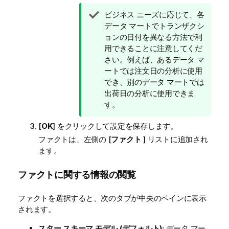
ヒ
ビジネス ニーズに応じて、各
ン
データ マートでトランザクシ
ト
ョンの日付を異なる方法で利
メ
用できることに注意してくだ
モ
さい。例えば、あるデータ マ
ートでは注文日の分析に使用
でき、別のデータ マートでは
出荷日の分析に使用できま
す。
[
OK
] をクリックして設定を保存します。
ファクトは、左側の [
ファクト
] リストに追加され
ます。
ファクトに関する情報の閲覧
ファクトを選択すると、次のタブが中央のペインに表示
されます。
スター スキーマ モデル (デフォルト):
データ マー