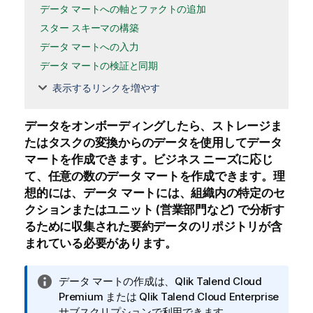
データ マートへの軸とファクトの追加
スター スキーマの構築
データ マートへの入力
データ マートの検証と同期
表示するリンクを増やす
データをオンボーディングしたら、
ストレージ
ま
たはタスクの
変換
からのデータを使用してデータ
マートを作成できます。ビジネス ニーズに応じ
て、任意の数のデータ マートを作成できます。理
想的には、データ マートには、組織内の特定のセ
クションまたはユニット (営業部門など) で分析す
るために収集された要約データのリポジトリが含
まれている必要があります。
情
データ マートの作成は、
Qlik Talend Cloud
報
Premium
または
Qlik Talend Cloud Enterprise
メ
サブスクリプションで利用できます。