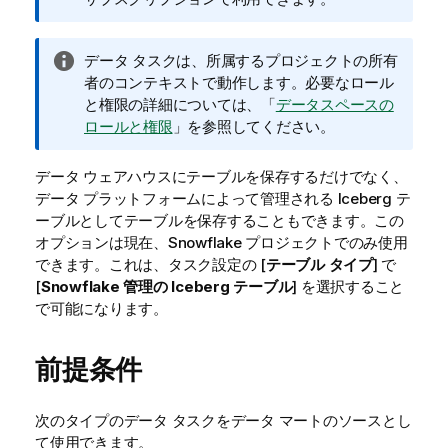
モ
情
データ タスクは、所属するプロジェクトの所有
報
者のコンテキストで動作します。必要なロール
メ
と権限の詳細については、「
データスペースの
モ
ロールと権限
」を参照してください。
データ ウェアハウスにテーブルを保存するだけでなく、
データ プラットフォームによって管理される Iceberg テ
ーブルとしてテーブルを保存することもできます。この
オプションは現在、Snowflake プロジェクトでのみ使用
できます。これは、タスク設定の [
テーブル タイプ
] で
[
Snowflake 管理の Iceberg テーブル
] を選択すること
で可能になります。
前提条件
次のタイプのデータ タスクをデータ マートのソースとし
て使用できます。