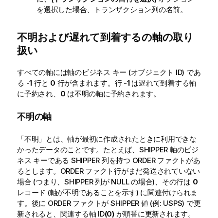
を選択した場合、トランザクション列の名前。
不明および遅れて到着するの軸の取り
扱い
すべての軸には軸のビジネス キー (オブジェクト ID) であ
る
-1
行と
0
行が含まれます。行
-1
は遅れて到着する軸
に予約され、
0
は不明の軸に予約されます。
不明の軸
「不明」とは、軸が最初に作成されたときに利用できな
かったデータのことです。たとえば、SHIPPER 軸のビジ
ネス キーである SHIPPER 列を持つ ORDER ファクトがあ
るとします。ORDER ファクト行がまだ発送されていない
場合 (つまり、SHIPPER 列が NULL の場合)、その行は
0
レコード (軸が不明であることを示す) に関連付けられま
す。後に ORDER ファクトが SHIPPER 値 (例: USPS) で更
新されると、関連する軸 ID
(0)
が順番に更新されます。