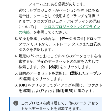
フォーム上にある必要があります。
選択したプロジェクトがバージョン管理下にある
場合は、ソースとして使用するブランチを選択で
きます。クロスプロジェクト パイプラインの詳細
については、「
クロスプロジェクト パイプライン
の構築
」を参照してください。
変換を作成した場合は、 [
データ タスク
] ドロップ
ダウン リストから、ストレージ タスクまたは変換
タスクを選択します。
規定の % のままにしてすべてのデータセットを検
索するか、特定のデータセットの名前を入力して
検索します。次に [
検索
] をクリックします。
目的のデータセットを選択し、[
選択したテーブル
の追加
] をクリックします。
[
OK
] をクリックしてダイアログを閉じ、[
ファクト
を追加
] および/または [
軸を追加
] に進みます。
情
このプロセスを繰り返して、他のデータ アセッ
報
トからデータセットを追加できます。