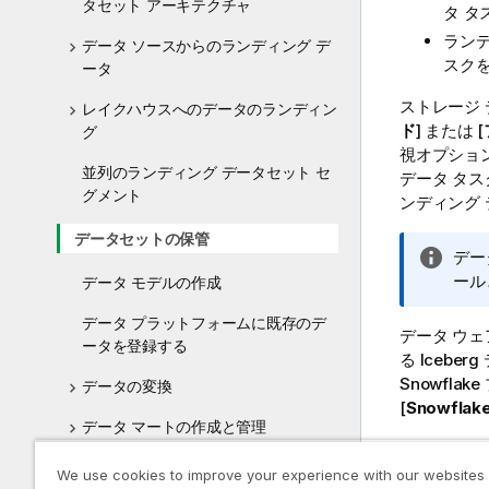
タセット アーキテクチャ
タ タ
ランデ
データ ソースからのランディング デ
スク
ータ
ストレージ 
レイクハウスへのデータのランディン
ド
] または [
グ
視オプショ
並列のランディング データセット セ
データ タ
グメント
ンディング
データセットの保管
情
デー
報
ール
データ モデルの作成
メ
データ プラットフォームに既存のデ
モ
データ ウ
ータを登録する
る Iceb
Snowfl
データの変換
[
Snowfla
データ マートの作成と管理
ストレ
ナレッジ マートの作成
We use cookies to improve your experience with our websites