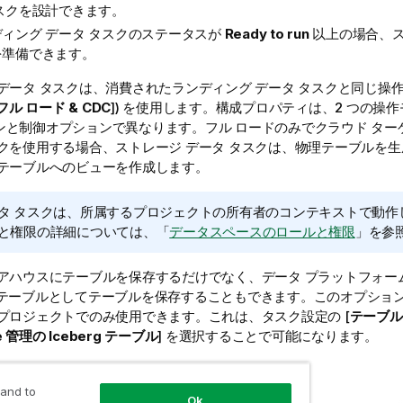
スクを設計できます。
ィング データ タスクのステータスが
Ready to run
以上の場合、ス
を準備できます。
データ タスクは、消費されたランディング データ タスクと同じ操作モ
フル ロード & CDC
]) を使用します。構成プロパティは、2 つの操
ンと制御オプションで異なります。フル ロードのみでクラウド ター
スクを使用する場合、ストレージ データ タスクは、物理テーブルを
 テーブルへのビューを作成します。
タ タスクは、所属するプロジェクトの所有者のコンテキストで動作
と権限の詳細については、「
データスペースのロールと権限
」を参
ェアハウスにテーブルを保存するだけでなく、データ プラットフォー
erg テーブルとしてテーブルを保存することもできます。このオプショ
ake プロジェクトでのみ使用できます。これは、タスク設定の [
テーブル
ke 管理の Iceberg テーブル
] を選択することで可能になります。
ージ データ タスクの作成
 and to
Ok