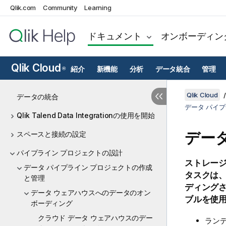
Qlik.com
Community
Learning
ドキュメント
オンボーディン
Qlik Cloud
紹介
新機能
分析
データ統合
管理
®
Qlik Cloud
データの統合
データ パイ
Qlik Talend Data Integrationの使用を開始
デー
スペースと接続の設定
パイプライン プロジェクトの設計
ストレージ
データ パイプライン プロジェクトの作成
タスクは、
と管理
ディング
データ ウェアハウスへのデータのオン
ブルを使
ボーディング
クラウド データ ウェアハウスのデー
ランデ