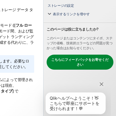
ストレージの設定
トレージ データ タ
表示するリンクを増やす
ード ([
フル ロー
このページは役に立ちましたか?
作モード間、および監
ゲット ランディング
このページまたはコンテンツにタイポ、ステ
生成する代わりに、ラ
ップの省略、技術的エラーなどの問題が見つ
かった場合はお知らせください。
こちらにフィードバックをお寄せくだ
します。必要なロ
さい
照してください。
ムによって管理され
ンは現在、
 タイプ
] で