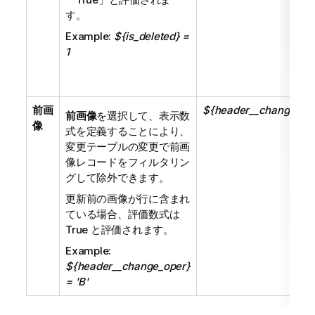
す。
Example:
${is_deleted} =
1
前画
${header__change_ope
前画像
を選択して、表示数
像
式を定義することにより、
変更テーブルの変更で前画
像レコードをフィルタリン
グして除外できます。
更新前の画像が行に含まれ
ている場合、評価数式は
True と評価されます。
Example:
${header__change_oper}
= 'B'