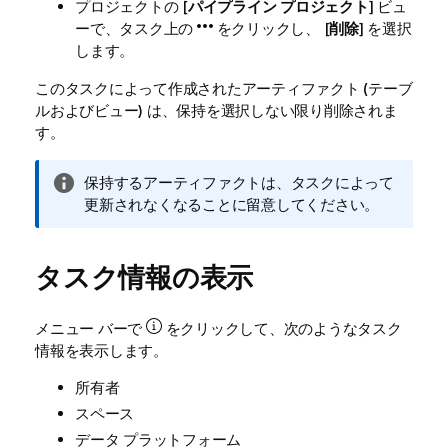
プロジェクトの [
パイプライン プロジェクト
] ビュ
ーで、タスク上の
をクリックし、 [
削除
] を選択
します。
このタスクによって作成されたアーティファクト (テーブ
ルおよびビュー) は、保持を選択しない限り削除されま
す。
情
保持するアーティファクトは、タスクによって
報
更新されなくなることに留意してください。
メ
モ
タスク情報の表示
メニュー バーで
をクリックして、次のようなタスク
情報を表示します。
所有者
スペース
データ プラットフォーム