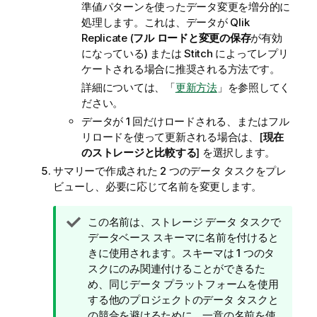
準値パターンを使ったデータ変更を増分的に
処理します。これは、データが
Qlik
Replicate
(
フル ロードと変更の保存
が有効
になっている) または Stitch によってレプリ
ケートされる場合に推奨される方法です。
詳細については、「
更新方法
」を参照してく
ださい。
データが 1 回だけロードされる、またはフル
リロードを使って更新される場合は、[
現在
のストレージと比較する
] を選択します。
サマリーで作成された 2 つのデータ タスクをプレ
ビューし、必要に応じて名前を変更します。
ヒ
この名前は、ストレージ データ タスクで
ン
データベース スキーマに名前を付けると
ト
きに使用されます。スキーマは 1 つのタ
メ
スクにのみ関連付けることができるた
モ
め、同じデータ プラットフォームを使用
する他のプロジェクトのデータ タスクと
の競合を避けるために、一意の名前を使