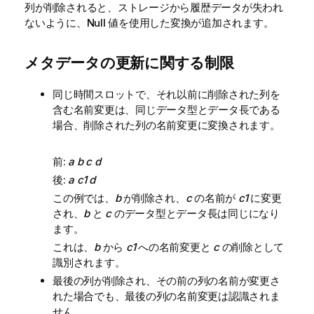
列が削除されると、ストレージから履歴データが失われ
ないように、Null 値を使用した変換が追加されます。
メタデータの更新に関する制限
同じ時間スロットで、それ以前に削除された列を
含む名前変更は、同じデータ型とデータ長である
場合、削除された列の名前変更に変換されます。
前:
a b c d
後:
a c1 d
この例では、
b
が削除され、
c
の名前が
c1
に変更
され、
b
と
c
のデータ型とデータ長は同じになり
ます。
これは、
b
から
c1
への名前変更と
c
の削除として
識別されます。
最後の列が削除され、その前の列の名前が変更さ
れた場合でも、最後の列の名前変更は認識されま
せん。