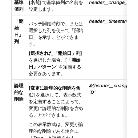
基準
[
名前
] で基準値列の名前を
header__change_seq
値列
設定します。
「開
header__timestamp
バッチ開始時刻で、または
始
選択した列を使って「開始
日」
日」を示すことができま
列
す。
[
選択された「開始日」列
]
を選択した場合、[
「開始
日」パターン
] を定義する
必要があります。
論理
${header__change_ope
[
変更に論理的な削除を含
的な
'D'
む
] を選択して、表示数式
削除
を定義することによって、
変更に論理的な削除を含め
ることができまｓ。
この表示数式は、変更が論
理的な削除である場合に
「True」と評価されま