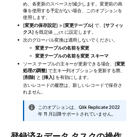
め、各更新のスペースが減少します。変更前の画
像を使用する予定がない場合、このオプションを
使用します。
[
変更の保存設定
] > [
変更テーブル
] で、[
サフィッ
クス
] を既定値
に設定します。
__ct
次のグローバル変換は適用しないでください。
変更テーブルの名前を変更
変更テーブルの名前を変更 スキーマ
ソース テーブルの主キーが更新できる場合、[
変更
処理の調整
] で主キー列オプションを更新する際、
[
削除
] と [
挿入
] を有効にします。
古いレコードの履歴は、新しいレコードで保存さ
れません。
情
このオプションは、
Qlik Replicate
2022
報
年 11 月以降サポートされていません。
メ
モ
登録済みデータ タスクの操作