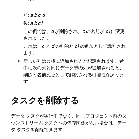
前:
a b c d
後:
a b c1
この例では、
d
が削除され、
c
の名前が
c1
に変更
されました。
これは、
c
と
d
の削除と
c1
の追加として識別され
ます。
新しい列は最後に追加されると想定されます。途
中に次の列と同じデータ型の列が追加されると、
削除と名前変更として解釈される可能性がありま
す。
タスクを削除する
データ タスクが実行中でなく、同じプロジェクト内のダ
ウンストリーム タスクへの依存関係がない場合は、デー
タ タスクを削除できます。