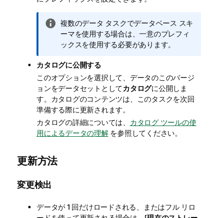
情
複数のデータ タスクでデータベース スキ
報
ーマを使用する場合は、一意のプレフィ
メ
ックスを使用する必要があります。
モ
カタログに公開する
このオプションを選択して、データのこのバージ
ョンをデータセットとして
カタログ
に公開しま
す。カタログのコンテンツは、このタスクを次回
準備する際に更新されます。
カタログの詳細については、
カタログ ツールの使
用によるデータの理解
を参照してください。
更新方法
変更検出
データが 1 回だけロードされる、またはフル リロ
ードを使って更新される場合は、[
現在のストレー