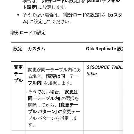
場合は、 [
増分ロードの設定
] を [
Stitch デフォル
ト設定
] に設定します。
そうでない場合は、[
増分ロードの設定
] を [
カスタ
ム
] に設定してください。
増分ロードの設定
設定
カスタム
Qlik Replicate
設定
変更
${SOURCE_TABLE_NA
変更が同一テーブル内にあ
テー
table
る場合、[
変更は同一テー
ブル
ブル内
] を選択します。
そうでない場合、[
変更は
同一テーブル内
] の選択を
解除してから、[
変更テー
ブル パターン
] の変更テー
ブル パターンを指定しま
す。