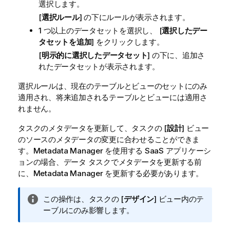
選択します。
[
選択ルール
] の下にルールが表示されます。
1 つ以上のデータセットを選択し、 [
選択したデー
タセットを追加
] をクリックします。
[
明示的に選択したデータセット
] の下に、追加さ
れたデータセットが表示されます。
選択ルールは、現在のテーブルとビューのセットにのみ
適用され、将来追加されるテーブルとビューには適用さ
れません。
タスクのメタデータを更新して、タスクの [
設計
] ビュー
のソースのメタデータの変更に合わせることができま
す。Metadata Manager を使用する SaaS アプリケーシ
ョンの場合、データ タスクでメタデータを更新する前
に、Metadata Manager を更新する必要があります。
情
この操作は、タスクの [
デザイン
] ビュー内のテ
報
ーブルにのみ影響します。
メ